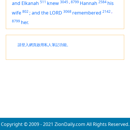
511
3045
,
8799
2584
and Elkanah
knew
Hannah
his
802
3068
2142
,
wife
;
and the LORD
remembered
8799
her.
請登入網頁啟用私人筆記功能。
Copyright © 2009 - 2021 ZionDaily.com All Rights Reserved.