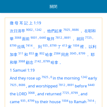
關閉
撒 母 耳 記 上 1:19
9002
,
1242
7925
,
8686
次日清早
，
他們起來
，
在耶和
3068
9001
,
6440
7812
,
8691
7725
,
華
面前
敬拜
，
就回
8799
7414
935
,
8799
413
1004
拉瑪
。
到
了
家
裡，
以利
511
853
802
2584
3045
,
8799
加拿
和
妻
哈拿
同房
，
耶
3068
2142
,
8799
和華
顧念
哈拿，
1 Samuel 1:19
7925
,
0
1242
And they rose up
in the morning
early
7925
,
8686
7812
,
8691
6440
,
and worshipped
before
3068
7725
,
8799
the LORD
,
and returned
,
and
935
,
8799
1004
7414
came
to their house
to Ramah
: