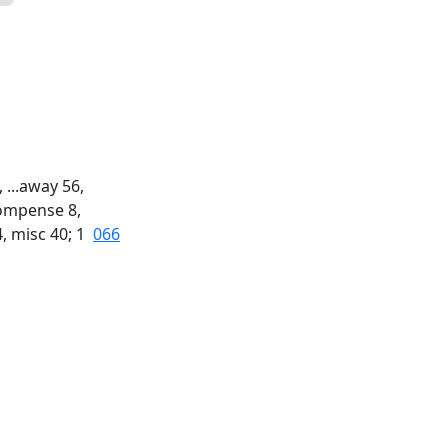
, ...away 56,
compense 8,
4, misc 40; 1
066