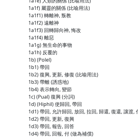
1a1e) 人類的關係 (比喻用法)
1a1f) 屬靈的關係 (比喻用法)
1a1f1) 轉離神, 叛教
1a1f2) 遠離神
1a1f3) 回轉歸向神, 悔改
1a1f4) 離惡
1a1g) 無生命的事物
1a1h) 反覆的
1b) (Polel)
1b1) 帶回
1b2) 復興, 更新, 修復 (比喻用法)
1b3) 帶離 (誘惑地)
1b4) 表示轉向, 變節
1c) (Pual) 復興 (分詞)
1d) (Hiphil) 使歸回, 帶回
1d1) 帶回, 允許歸回, 放回, 拉回, 歸還, 復還, 讓渡,
1d2) 帶回, 更新, 復興
1d3) 帶回, 報告, 回答
1d4) 帶回, 回報, 付 (做為補償)