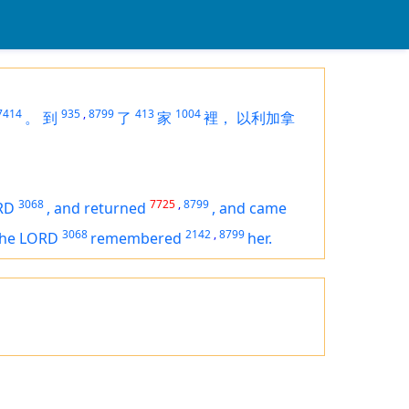
7414
935
,
8799
413
1004
。
到
了
家
裡，
以利加拿
3068
7725
,
8799
RD
,
and returned
,
and came
3068
2142
,
8799
the LORD
remembered
her.