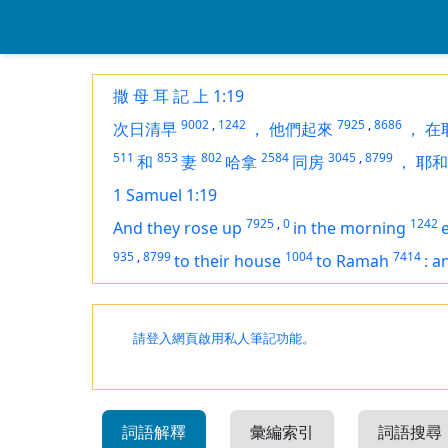
撒 母 耳 記 上 1:19
9002
,
1242
7925
,
8686
次日清早
，
他們起來
，
在
511
853
802
2584
3045
,
8799
和
妻
哈拿
同房
，
耶和
1 Samuel 1:19
7925
,
0
1242
And they rose up
in the morning
935
,
8799
1004
7414
to their house
to Ramah
:
a
請登入網頁啟用私人筆記功能。
詞語解釋
彙編索引
詞語搜尋