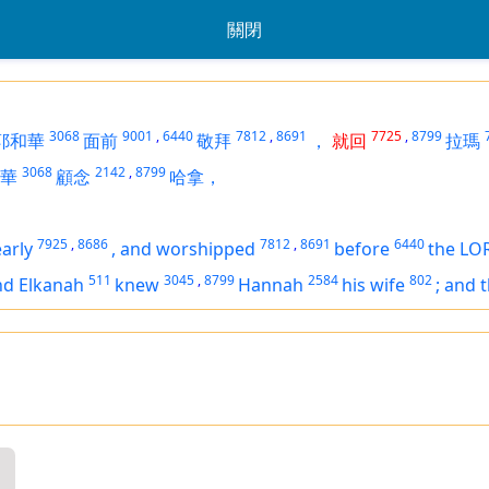
關閉
3068
9001
,
6440
7812
,
8691
7725
,
8799
耶和華
面前
敬拜
，
就回
拉瑪
3068
2142
,
8799
華
顧念
哈拿，
7925
,
8686
7812
,
8691
6440
early
,
and worshipped
before
the LO
511
3045
,
8799
2584
802
nd Elkanah
knew
Hannah
his wife
;
and 