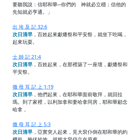
要聽我說：信耶和華─你們的 神就必立穩；信他的
先知就必亨通。」
出 埃 及 記 32:6
次
日
清
早
，百姓起來獻燔祭和平安祭，就坐下吃喝，
起來玩耍。
士 師 記 21:4
次
日
清
早
，百姓起來，在那裡築了一座壇，獻燔祭和
平安祭。
撒 母 耳 記 上 1:19
次
日
清
早
，他們起來，在耶和華面前敬拜，就回拉
瑪。到了家裡，以利加拿和妻哈拿同房，耶和華顧念
哈拿，
撒 母 耳 記 上 5:3
次
日
清
早
，亞實突人起來，見大袞仆倒在耶和華的約
櫃前，臉伏於地，就把大袞仍立在原處。