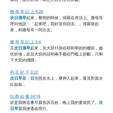
撒 母 耳 記 上 9:26
次
日
清
早
起來，黎明的時候，掃羅在房頂上。撒母耳
呼叫他說：「起來吧，我好送你回去。」掃羅就起
來，和撒母耳一同出去。
撒 母 耳 記 上 5:4
又
次
日
清
早
起來，見大袞仆倒在耶和華的約櫃前，臉
伏於地，並且大袞的頭和兩手都在門檻上折斷，只剩
下大袞的殘體。
列 王 紀 下 3:22
次
日
早
晨，
日
光照在水上，摩押人起來，看見對面水
紅如血，
以 西 結 書 24:18
於是我將這事
早
晨告訴百姓，晚上我的妻就死了。
次
日
早
晨我便遵命而行。