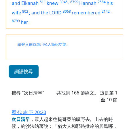
511
3045
,
8799
2584
and Elkanah
knew
Hannah
his
802
3068
2142
,
wife
;
and the LORD
remembered
8799
her.
請登入網頁啟用私人筆記功能。
詞語搜尋
搜尋 "次日清早"
共找到
166
節經文。 這是第 1
至 10 節
歷 代 志 下 20:20
次
日
清
早
，眾人起來往提哥亞的曠野去。出去的時
候，約沙法站著說：「猶大人和耶路撒冷的居民哪，