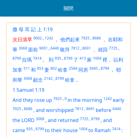
關閉
撒 母 耳 記 上 1:19
9002
,
1242
7925
,
8686
次日清早
，
他們起來
，
在耶和
3068
9001
,
6440
7812
,
8691
7725
,
華
面前
敬拜
，
就回
8799
7414
935
,
8799
413
1004
拉瑪
。
到
了
家
裡，
以利
511
853
802
2584
3045
,
8799
加拿
和
妻
哈拿
同房
，
耶
3068
2142
,
8799
和華
顧念
哈拿，
1 Samuel 1:19
7925
,
0
1242
And they rose up
in the morning
early
7925
,
8686
7812
,
8691
6440
,
and worshipped
before
3068
7725
,
8799
the LORD
,
and returned
,
and
935
,
8799
1004
7414
came
to their house
to Ramah
: