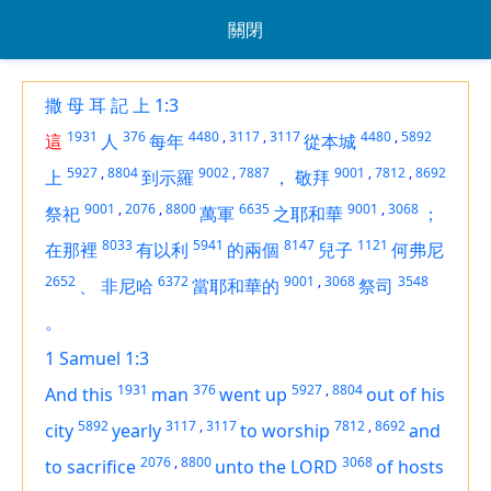
關閉
撒 母 耳 記 上 1:3
1931
376
4480
,
3117
,
3117
4480
,
5892
這
人
每年
從本城
5927
,
8804
9002
,
7887
9001
,
7812
,
8692
上
到示羅
，
敬拜
9001
,
2076
,
8800
6635
9001
,
3068
祭祀
萬軍
之耶和華
；
8033
5941
8147
1121
在那裡
有以利
的兩個
兒子
何弗尼
2652
6372
9001
,
3068
3548
、
非尼哈
當耶和華的
祭司
。
1 Samuel 1:3
1931
376
5927
,
8804
And this
man
went up
out of his
5892
3117
,
3117
7812
,
8692
city
yearly
to worship
and
2076
,
8800
3068
to sacrifice
unto the LORD
of hosts