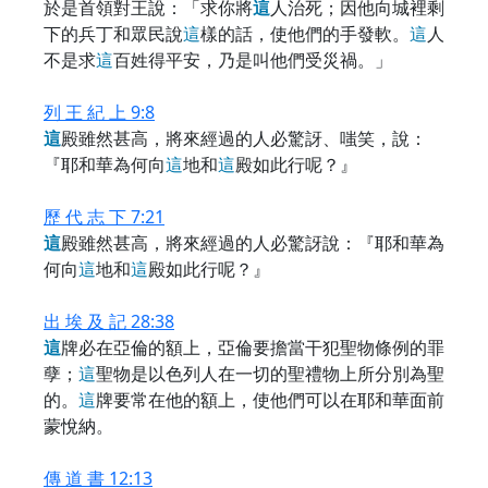
於是首領對王說：「求你將
這
人治死；因他向城裡剩
下的兵丁和眾民說
這
樣的話，使他們的手發軟。
這
人
不是求
這
百姓得平安，乃是叫他們受災禍。」
列 王 紀 上 9:8
這
殿雖然甚高，將來經過的人必驚訝、嗤笑，說：
『耶和華為何向
這
地和
這
殿如此行呢？』
歷 代 志 下 7:21
這
殿雖然甚高，將來經過的人必驚訝說：『耶和華為
何向
這
地和
這
殿如此行呢？』
出 埃 及 記 28:38
這
牌必在亞倫的額上，亞倫要擔當干犯聖物條例的罪
孽；
這
聖物是以色列人在一切的聖禮物上所分別為聖
的。
這
牌要常在他的額上，使他們可以在耶和華面前
蒙悅納。
傳 道 書 12:13