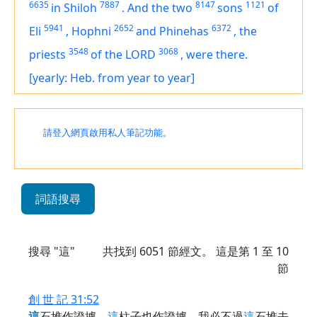
6635
7887
8147
1121
in Shiloh
.
And the two
sons
of
5941
2652
6372
Eli
,
Hophni
and Phinehas
,
the
3548
3068
priests
of the LORD
,
were
there.
[yearly: Heb. from year to year]
請登入網頁啟用私人筆記功能。
詞語搜尋
搜尋 "這"
共找到
6051
節經文。 這是第 1 至 10
節
創 世 記 31:52
這
石堆作證據，
這
柱子也作證據。我必不過
這
石堆去