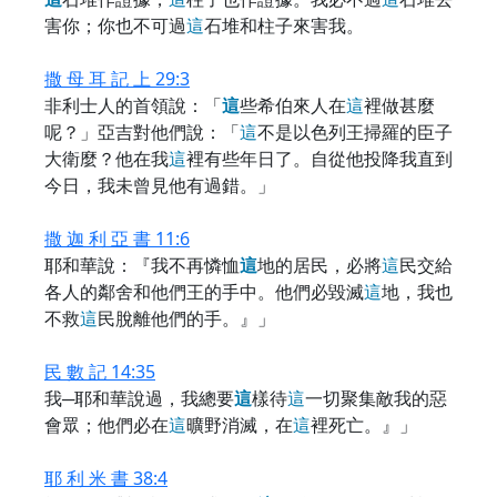
害你；你也不可過
這
石堆和柱子來害我。
撒 母 耳 記 上 29:3
非利士人的首領說：「
這
些希伯來人在
這
裡做甚麼
呢？」亞吉對他們說：「
這
不是以色列王掃羅的臣子
大衛麼？他在我
這
裡有些年日了。自從他投降我直到
今日，我未曾見他有過錯。」
撒 迦 利 亞 書 11:6
耶和華說：『我不再憐恤
這
地的居民，必將
這
民交給
各人的鄰舍和他們王的手中。他們必毀滅
這
地，我也
不救
這
民脫離他們的手。』」
民 數 記 14:35
我─耶和華說過，我總要
這
樣待
這
一切聚集敵我的惡
會眾；他們必在
這
曠野消滅，在
這
裡死亡。』」
耶 利 米 書 38:4