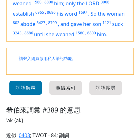
1580
,
8800
3068
weaned
him; only the LORD
6965
,
8686
1697
establish
his word
.
So the woman
802
3427
,
8799
1121
abode
,
and gave her son
suck
3243
,
8686
1580
,
8800
until she weaned
him.
請登入網頁啟用私人筆記功能。
詞語解釋
彙編索引
詞語搜尋
希伯來詞彙 #389 的意思
'ak {ak}
近似
0403
; TWOT - 84; 副詞