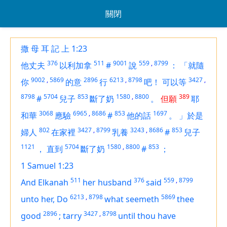
關閉
撒 母 耳 記 上 1:23
376
511
9001
559
,
8799
他丈夫
以利加拿
#
說
：
「就隨
9002
,
5869
2896
6213
,
8798
3427
,
你
的意
行
吧！
可以等
8798
5704
853
1580
,
8800
389
#
兒子
斷了奶
。
但願
耶
3068
6965
,
8686
853
1697
和華
應驗
#
他的話
。
」於是
802
3427
,
8799
3243
,
8686
853
婦人
在家裡
乳養
#
兒子
1121
5704
1580
,
8800
853
，
直到
斷了奶
#
；
1 Samuel 1:23
511
376
559
,
8799
And Elkanah
her husband
said
6213
,
8798
5869
unto her, Do
what seemeth
thee
2896
3427
,
8798
good
;
tarry
until thou have