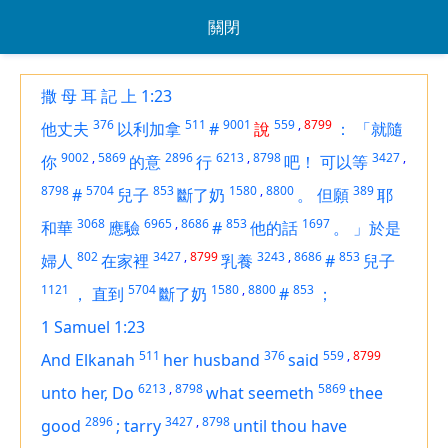
關閉
撒 母 耳 記 上 1:23
376
511
9001
559
,
8799
他丈夫
以利加拿
#
說
：
「就隨
9002
,
5869
2896
6213
,
8798
3427
,
你
的意
行
吧！
可以等
8798
5704
853
1580
,
8800
389
#
兒子
斷了奶
。
但願
耶
3068
6965
,
8686
853
1697
和華
應驗
#
他的話
。
」於是
802
3427
,
8799
3243
,
8686
853
婦人
在家裡
乳養
#
兒子
1121
5704
1580
,
8800
853
，
直到
斷了奶
#
；
1 Samuel 1:23
511
376
559
,
8799
And Elkanah
her husband
said
6213
,
8798
5869
unto her, Do
what seemeth
thee
2896
3427
,
8798
good
;
tarry
until thou have