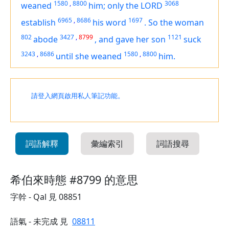
1580
,
8800
3068
weaned
him; only the LORD
6965
,
8686
1697
establish
his word
.
So the woman
802
3427
,
8799
1121
abode
,
and gave her son
suck
3243
,
8686
1580
,
8800
until she weaned
him.
請登入網頁啟用私人筆記功能。
詞語解釋
彙編索引
詞語搜尋
希伯來時態 #8799 的意思
字幹 - Qal 見 08851
語氣 - 未完成 見
08811