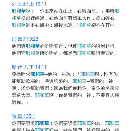
列 王 紀 上 19:11
耶
和
華
說：「你出來站在山上，在我面前。」那時
耶
和
華
從那裡經過，在他面前有烈風大作，崩山碎石，
耶
和
華
卻不在風中；風後地震，
耶
和
華
卻不在其中；
民 數 記 9:23
他們遵
耶
和
華
的吩咐安營，也遵
耶
和
華
的吩咐起行。
他們守
耶
和
華
所吩咐的，都是憑
耶
和
華
吩咐摩西的。
歷 代 志 下 14:11
亞撒呼求
耶
和
華
─他的 神說：「
耶
和
華
啊，惟有你
能幫助軟弱的，勝過強盛的。
耶
和
華
─我們的 神
啊，求你幫助我們；因為我們仰賴你，奉你的名來攻
擊這大軍。
耶
和
華
啊，你是我們的 神，不要容人勝
過你。」
詩 篇 135:1
你們要讚美
耶
和
華
！你們要讚美
耶
和
華
的名！
耶
和
華
的僕人站在
耶
和
華
殿中；站在我們 神殿院中的，你