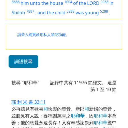
8686
1004
3068
him unto the house
of the LORD
in
7887
5288
5288
Shiloh
:
and the child
was
young
.
請登入網頁啟用私人筆記功能。
詞語搜尋
搜尋 "耶和華"
記錄中共有
11976
節經文。 這是
第 1 至 10 節
耶 利 米 書 33:11
必再聽見有歡喜
和
快樂的聲音、新郎
和
新婦的聲音，
並聽見有人說：要稱謝萬軍之
耶
和
華
，因
耶
和
華
本為
善；他的慈愛永遠長存！又有奉感謝祭到
耶
和
華
殿中