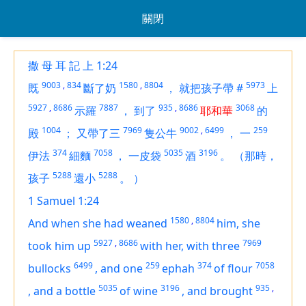
關閉
撒 母 耳 記 上 1:24
9003
,
834
1580
,
8804
5973
既
斷了奶
，
就把孩子帶
#
上
5927
,
8686
7887
935
,
8686
3068
示羅
，
到了
耶和華
的
1004
7969
9002
,
6499
259
殿
；
又帶了三
隻公牛
，
一
374
7058
5035
3196
伊法
細麵
，
一皮袋
酒
。
（那時，
5288
5288
孩子
還小
。
）
1 Samuel 1:24
1580
,
8804
And when she had weaned
him, she
5927
,
8686
7969
took him up
with her, with three
6499
259
374
7058
bullocks
,
and one
ephah
of flour
5035
3196
935
,
,
and a bottle
of wine
,
and brought