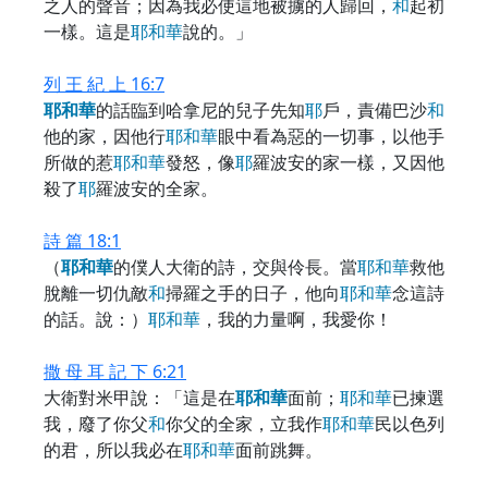
之人的聲音；因為我必使這地被擄的人歸回，
和
起初
一樣。這是
耶
和
華
說的。」
列 王 紀 上 16:7
耶
和
華
的話臨到哈拿尼的兒子先知
耶
戶，責備巴沙
和
他的家，因他行
耶
和
華
眼中看為惡的一切事，以他手
所做的惹
耶
和
華
發怒，像
耶
羅波安的家一樣，又因他
殺了
耶
羅波安的全家。
詩 篇 18:1
（
耶
和
華
的僕人大衛的詩，交與伶長。當
耶
和
華
救他
脫離一切仇敵
和
掃羅之手的日子，他向
耶
和
華
念這詩
的話。說：）
耶
和
華
，我的力量啊，我愛你！
撒 母 耳 記 下 6:21
大衛對米甲說：「這是在
耶
和
華
面前；
耶
和
華
已揀選
我，廢了你父
和
你父的全家，立我作
耶
和
華
民以色列
的君，所以我必在
耶
和
華
面前跳舞。