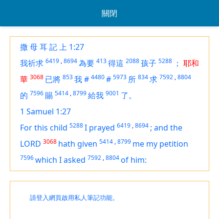
關閉
撒 母 耳 記 上 1:27
6419
,
8694
413
2088
5288
我祈求
為要
得這
孩子
；
耶和
3068
853
4480
5973
834
7592
,
8804
華
已將
我
#
#
所
求
7596
5414
,
8799
9001
的
賜
給我
了。
1 Samuel 1:27
5288
6419
,
8694
For this child
I prayed
;
and the
3068
5414
,
8799
LORD
hath given
me my petition
7596
7592
,
8804
which I asked
of him:
請登入網頁啟用私人筆記功能。