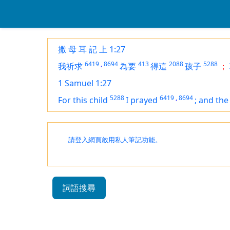
撒 母 耳 記 上 1:27
6419
,
8694
413
2088
5288
我祈求
為要
得這
孩子
；
1 Samuel 1:27
5288
6419
,
8694
For this child
I prayed
;
and th
請登入網頁啟用私人筆記功能。
詞語搜尋