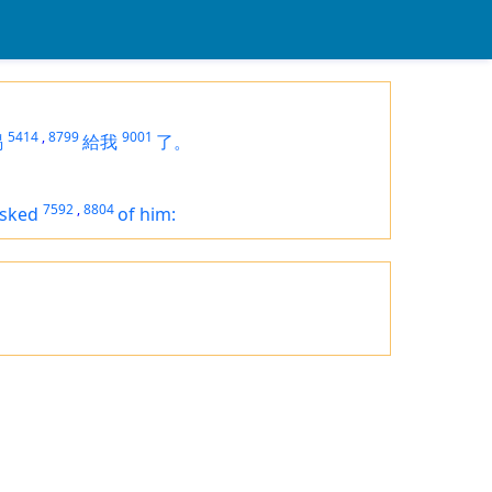
5414
,
8799
9001
賜
給我
了。
7592
,
8804
asked
of him: