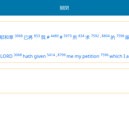
關閉
3068
853
4480
5973
834
7592
,
8804
7596
耶和華
已將
我
#
#
所
求
的
3068
5414
,
8799
7596
e LORD
hath given
me my petition
which I 