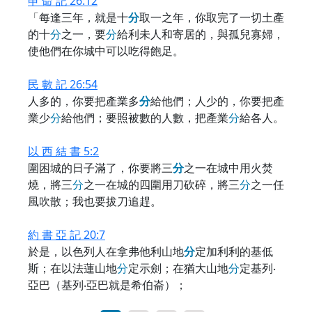
申 命 記 26:12
「每逢三年，就是十
分
取一之年，你取完了一切土產
的十
分
之一，要
分
給利未人和寄居的，與孤兒寡婦，
使他們在你城中可以吃得飽足。
民 數 記 26:54
人多的，你要把產業多
分
給他們；人少的，你要把產
業少
分
給他們；要照被數的人數，把產業
分
給各人。
以 西 結 書 5:2
圍困城的日子滿了，你要將三
分
之一在城中用火焚
燒，將三
分
之一在城的四圍用刀砍碎，將三
分
之一任
風吹散；我也要拔刀追趕。
約 書 亞 記 20:7
於是，以色列人在拿弗他利山地
分
定加利利的基低
斯；在以法蓮山地
分
定示劍；在猶大山地
分
定基列‧
亞巴（基列‧亞巴就是希伯崙）；