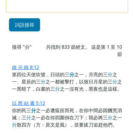
詞語搜尋
搜尋 "分"
共找到
833
節經文。 這是第 1 至 10
節
啟 示 錄 8:12
第四位天使吹號，日頭的三
分
之一，月亮的三
分
之
一、星辰的三
分
之一都被擊打，以致日月星的三
分
之
一黑暗了，白晝的三
分
之一沒有光，黑夜也是這樣。
以 西 結 書 5:12
你的民三
分
之一必遭瘟疫而死，在你中間必因饑荒消
滅；三
分
之一必在你四圍倒在刀下；我必將三
分
之一
分
散四方（方：原文是風），並要拔刀追趕他們。