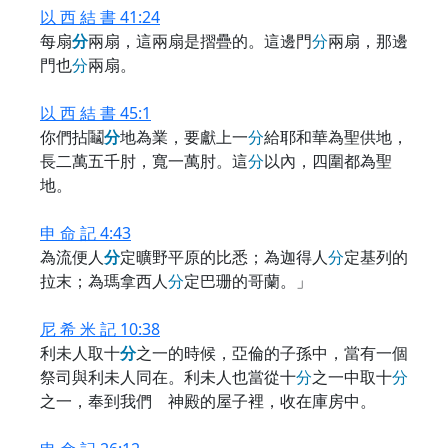
以 西 結 書 41:24
每扇
分
兩扇，這兩扇是摺疊的。這邊門
分
兩扇，那邊
門也
分
兩扇。
以 西 結 書 45:1
你們拈鬮
分
地為業，要獻上一
分
給耶和華為聖供地，
長二萬五千肘，寬一萬肘。這
分
以內，四圍都為聖
地。
申 命 記 4:43
為流便人
分
定曠野平原的比悉；為迦得人
分
定基列的
拉末；為瑪拿西人
分
定巴珊的哥蘭。」
尼 希 米 記 10:38
利未人取十
分
之一的時候，亞倫的子孫中，當有一個
祭司與利未人同在。利未人也當從十
分
之一中取十
分
之一，奉到我們 神殿的屋子裡，收在庫房中。