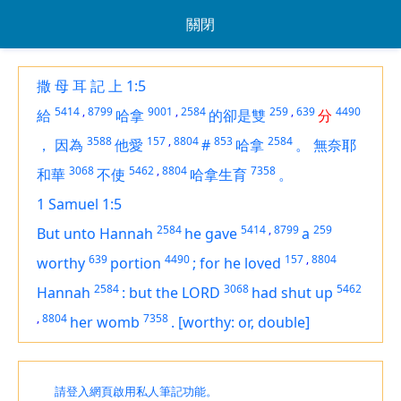
關閉
撒 母 耳 記 上 1:5
5414
,
8799
9001
,
2584
259
,
639
4490
給
哈拿
的卻是雙
分
3588
157
,
8804
853
2584
，
因為
他愛
#
哈拿
。
無奈耶
3068
5462
,
8804
7358
和華
不使
哈拿生育
。
1 Samuel 1:5
2584
5414
,
8799
259
But unto Hannah
he gave
a
639
4490
157
,
8804
worthy
portion
;
for he loved
2584
3068
5462
Hannah
:
but the LORD
had shut up
,
8804
7358
her womb
.
[worthy: or, double]
請登入網頁啟用私人筆記功能。