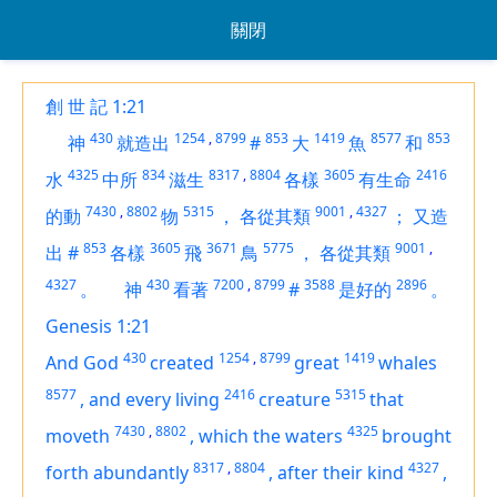
關閉
創 世 記 1:21
430
1254
,
8799
853
1419
8577
853
神
就造出
#
大
魚
和
4325
834
8317
,
8804
3605
2416
水
中所
滋生
各樣
有生命
7430
,
8802
5315
9001
,
4327
的動
物
，
各從其類
；
又造
853
3605
3671
5775
9001
,
出
#
各樣
飛
鳥
，
各從其類
4327
430
7200
,
8799
3588
2896
。
神
看著
#
是好的
。
Genesis 1:21
430
1254
,
8799
1419
And God
created
great
whales
8577
2416
5315
,
and every living
creature
that
7430
,
8802
4325
moveth
,
which the waters
brought
8317
,
8804
4327
forth abundantly
,
after their kind
,