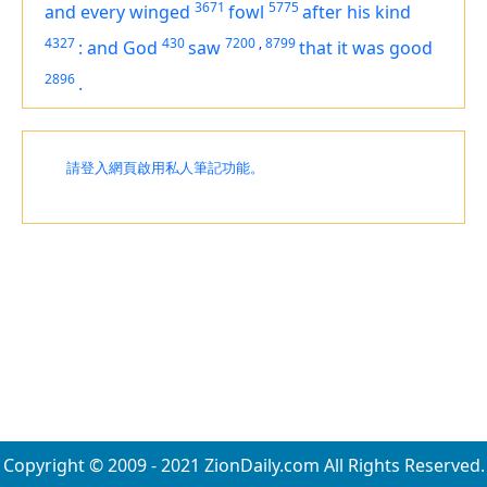
3671
5775
and every winged
fowl
after his kind
4327
430
7200
,
8799
:
and God
saw
that
it was
good
2896
.
請登入網頁啟用私人筆記功能。
Copyright © 2009 - 2021 ZionDaily.com All Rights Reserved.