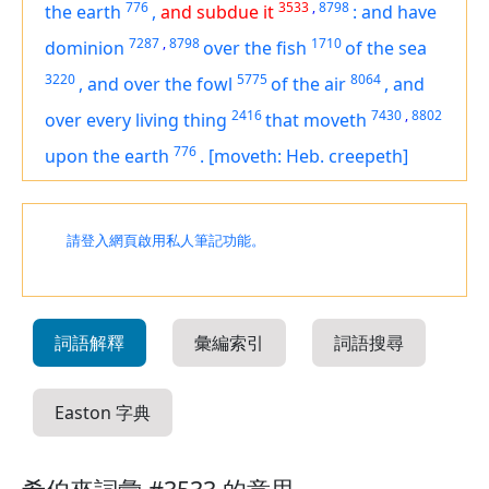
776
3533
,
8798
the earth
,
and subdue it
:
and have
7287
,
8798
1710
dominion
over the fish
of the sea
3220
5775
8064
,
and over the fowl
of the air
,
and
2416
7430
,
8802
over every living thing
that moveth
776
upon the earth
.
[moveth: Heb. creepeth]
請登入網頁啟用私人筆記功能。
詞語解釋
彙編索引
詞語搜尋
Easton 字典