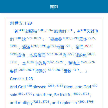
關閉
創 世 記 1:28
430
1288
,
8762
853
430
神
就賜福
給他們
，
#
又對他
9001
559
,
8799
6509
,
8798
7235
,
們
說
：
「要生養
眾多
8798
4390
,
8798
853
776
3533
,
，
遍滿
#
地面
，
治理
8798
7287
,
8798
3220
9002
,
這地，
也要管理
海
裡的魚
1710
8064
9002
,
5775
5921
,
776
、
空
中的鳥
，
和地上
9002
,
3605
7430
,
8802
2416
各樣
行動的
活物
。
」
Genesis 1:28
430
1288
,
8762
430
And God
blessed
them, and God
559
,
8799
6509
,
8798
said
unto them, Be fruitful
,
7235
,
8798
4390
,
8798
and multiply
,
and replenish