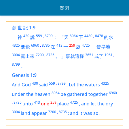
關閉
創 世 記 1:9
430
559
,
8799
8064
4480
,
8478
神
說
：
「天
下
的水
4325
6960
,
8735
413
259
4725
要聚
在
一
處
，
使旱地
3004
7200
,
8735
3651
1961
,
露出來
。
」事就這樣
成了
8799
。
Genesis 1:9
430
559
,
8799
4325
And God
said
,
Let the waters
8064
6960
under the heaven
be gathered together
,
8735
413
259
4725
unto
one
place
,
and let the dry
3004
7200
,
8735
land
appear
:
and it was so.