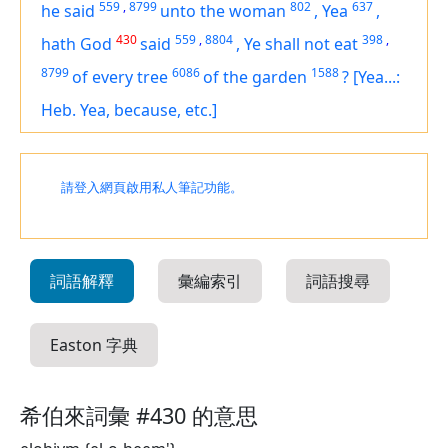
559
,
8799
802
637
he said
unto the woman
,
Yea
,
430
559
,
8804
398
,
hath God
said
,
Ye shall not eat
8799
6086
1588
of every tree
of the garden
?
[Yea...:
Heb. Yea, because, etc.]
請登入網頁啟用私人筆記功能。
詞語解釋
彙編索引
詞語搜尋
Easton 字典
希伯來詞彙 #430 的意思