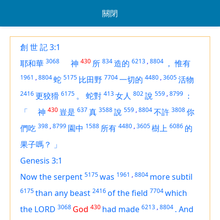
關閉
創 世 記 3:1
3068
430
834
6213
,
8804
耶和華
神
所
造的
，
惟有
1961
,
8804
5175
7704
4480
,
3605
蛇
比田野
一切的
活物
2416
6175
413
802
559
,
8799
更狡猾
。
蛇對
女人
說
：
430
637
3588
559
,
8804
3808
「
神
豈是
真
說
不許
你
398
,
8799
1588
4480
,
3605
6086
們吃
園中
所有
樹上
的
果子嗎？
」
Genesis 3:1
5175
1961
,
8804
Now the serpent
was
more subtil
6175
2416
7704
than any beast
of the field
which
3068
430
6213
,
8804
the LORD
God
had made
.
And