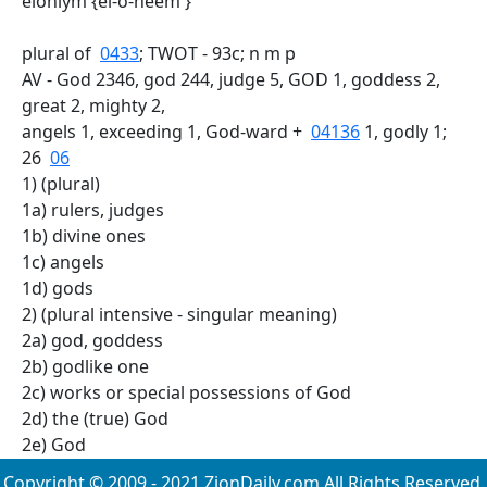
elohiym {el-o-heem'}
plural of
0433
; TWOT - 93c; n m p
AV - God 2346, god 244, judge 5, GOD 1, goddess 2,
great 2, mighty 2,
angels 1, exceeding 1, God-ward +
04136
1, godly 1;
26
06
1) (plural)
1a) rulers, judges
1b) divine ones
1c) angels
1d) gods
2) (plural intensive - singular meaning)
2a) god, goddess
2b) godlike one
2c) works or special possessions of God
2d) the (true) God
2e) God
Copyright © 2009 - 2021 ZionDaily.com All Rights Reserved.