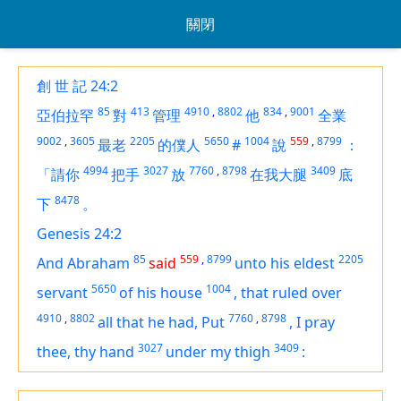
關閉
創 世 記 24:2
85
413
4910
,
8802
834
,
9001
亞伯拉罕
對
管理
他
全業
9002
,
3605
2205
5650
1004
559
,
8799
最老
的僕人
#
說
：
4994
3027
7760
,
8798
3409
「請你
把手
放
在我大腿
底
8478
下
。
Genesis 24:2
85
559
,
8799
2205
And Abraham
said
unto his eldest
5650
1004
servant
of his house
,
that ruled over
4910
,
8802
7760
,
8798
all that he had, Put
,
I pray
3027
3409
thee, thy hand
under my thigh
: