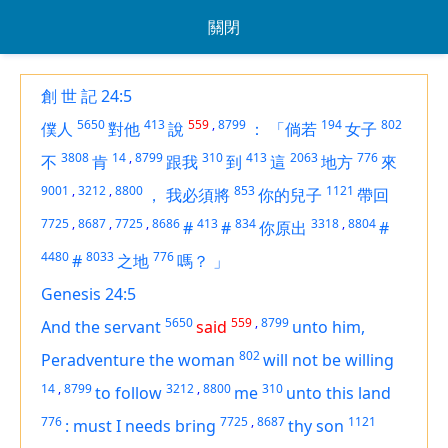
關閉
創 世 記 24:5
5650
413
559
,
8799
194
802
僕人
對他
說
：
「倘若
女子
3808
14
,
8799
310
413
2063
776
不
肯
跟我
到
這
地方
來
9001
,
3212
,
8800
853
1121
，
我必須將
你的兒子
帶回
7725
,
8687
,
7725
,
8686
413
834
3318
,
8804
#
#
你原出
#
4480
8033
776
#
之地
嗎？
」
Genesis 24:5
5650
559
,
8799
And the servant
said
unto him,
802
Peradventure the woman
will not be willing
14
,
8799
3212
,
8800
310
to follow
me
unto this land
776
7725
,
8687
1121
:
must I needs bring
thy son