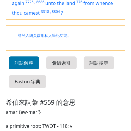
7725
,
8686
776
again
unto the land
from whence
3318
,
8804
thou camest
?
請登入網頁啟用私人筆記功能。
詞語解釋
彙編索引
詞語搜尋
Easton 字典
希伯來詞彙 #559 的意思
amar {aw-mar'}
a primitive root; TWOT - 118; v