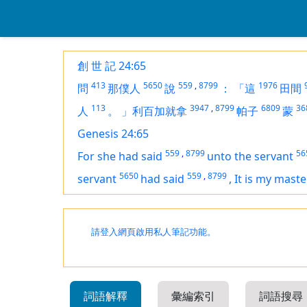
創 世 記 24:65
413
5650
559
,
8799
1976
問
那僕人
說
：
「這
田間
113
3947
,
8799
6809
36
人
。
」利百加就拿
帕子
蒙
Genesis 24:65
559
,
8799
56
For she
had
said
unto the servant
5650
559
,
8799
servant
had
said
,
It
is
my maste
請登入網頁啟用私人筆記功能。
詞語解釋
彙編索引
詞語搜尋