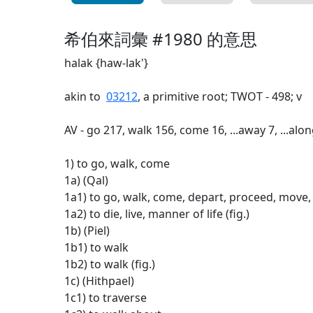
希伯來詞彙 #1980 的意思
halak {haw-lak'}
akin to
03212
, a primitive root; TWOT - 498; v
AV - go 217, walk 156, come 16, ...away 7, ...alo
1) to go, walk, come
1a) (Qal)
1a1) to go, walk, come, depart, proceed, move
1a2) to die, live, manner of life (fig.)
1b) (Piel)
1b1) to walk
1b2) to walk (fig.)
1c) (Hithpael)
1c1) to traverse