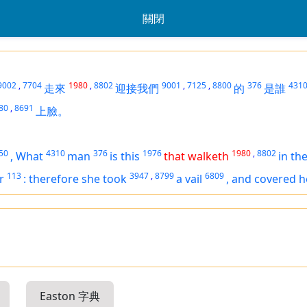
關閉
9002
,
7704
1980
,
8802
9001
,
7125
,
8800
376
431
走來
迎接我們
的
是誰
80
,
8691
上臉。
50
4310
376
1976
1980
,
8802
,
What
man
is
this
that walketh
in the
113
3947
,
8799
6809
r
:
therefore she took
a vail
,
and covered h
Easton 字典