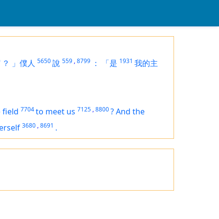
0
5650
559
,
8799
1931
？
」僕人
說
：
「是
我的主
7704
7125
,
8800
 field
to meet us
?
And the
3680
,
8691
erself
.