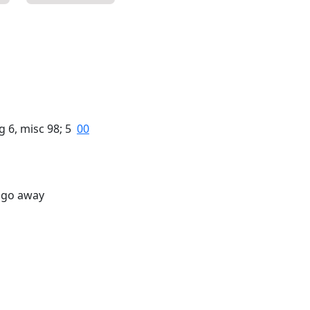
ng 6, misc 98; 5
00
, go away