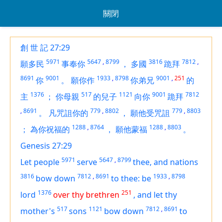
關閉
創 世 記 27:29
5971
5647
,
8799
3816
7812
,
願多民
事奉你
，
多國
跪拜
8691
9001
1933
,
8798
9001
,
251
你
。
願你作
你弟兄
的
1376
517
1121
9001
7812
主
；
你母親
的兒子
向你
跪拜
,
8691
779
,
8802
779
,
8803
。
凡咒詛你的
，
願他受咒詛
1288
,
8764
1288
,
8803
；
為你祝福的
，
願他蒙福
。
Genesis 27:29
5971
5647
,
8799
Let people
serve
thee, and nations
3816
7812
,
8691
1933
,
8798
bow down
to thee: be
1376
251
lord
over thy brethren
,
and let thy
517
1121
7812
,
8691
mother's
sons
bow down
to