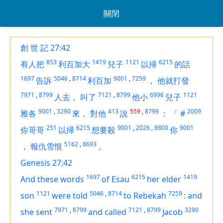
關閉
創 世 記 27:42
853
1419
1121
6215
有人把
利百加大
兒子
以掃
的話
1697
5046
,
8714
9001
,
7259
告訴
利百加
，
他就打發
7971
,
8799
7121
,
8799
6996
1121
人去，
叫了
他小
兒子
9001
,
3290
413
559
,
8799
2009
雅各
來，
對他
說
：
「
#
251
6215
9001
,
2026
,
8800
9001
你哥哥
以掃
想要殺
你
5162
,
8693
，
報仇雪恨
。
Genesis 27:42
1697
6215
1419
And these words
of Esau
her elder
1121
5046
,
8714
7259
son
were told
to Rebekah
:
and
7971
,
8799
7121
,
8799
3290
she sent
and called
Jacob