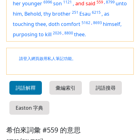
6996
1121
559
,
8799
her younger
son
,
and said
unto
251
6215
him, Behold, thy brother
Esau
,
as
5162
,
8693
touching thee, doth comfort
himself,
2026
,
8800
purposing
to kill
thee.
請登入網頁啟用私人筆記功能。
詞語解釋
彙編索引
詞語搜尋
Easton 字典
希伯來詞彙 #559 的意思