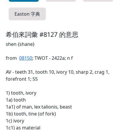
Easton 字典
希伯來詞彙 #8127 的意思
shen {shane}
from
08150
; TWOT - 2422a; n f
AV - teeth 31, tooth 10, ivory 10, sharp 2, crag 1,
forefront 1; 55
1) tooth, ivory
1a) tooth
1a1) of man, lex talionis, beast
1b) tooth, tine (of fork)
1c) ivory
1c1) as material