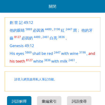
關閉
創 世 記 49:12
5869
4480
,
3196
2447
他的眼睛
必因酒
紅
潤；
他的牙
8127
4480
,
2461
3836
齒
必因奶
白亮
。
Genesis 49:12
5869
2447
3196
His eyes
shall be
red
with wine
,
and
8127
3836
2461
his teeth
white
with milk
.
請登入網頁啟用私人筆記功能。
詞語解釋
彙編索引
詞語搜尋