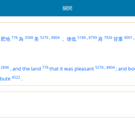
關閉
776
3588
5276
,
8804
5186
,
8799
7926
9001
,
肥地
為
美
，
便低
肩
背重
2896
776
5276
,
8804
,
and the land
that
it was
pleasant
;
and b
4522
ibute
.