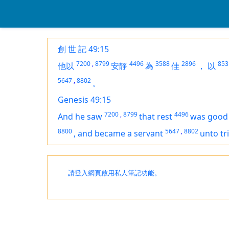
創 世 記 49:15
7200
,
8799
4496
3588
2896
853
他以
安靜
為
佳
，
以
5647
,
8802
。
Genesis 49:15
7200
,
8799
4496
And he saw
that rest
was
good
8800
5647
,
8802
,
and became a servant
unto tr
請登入網頁啟用私人筆記功能。