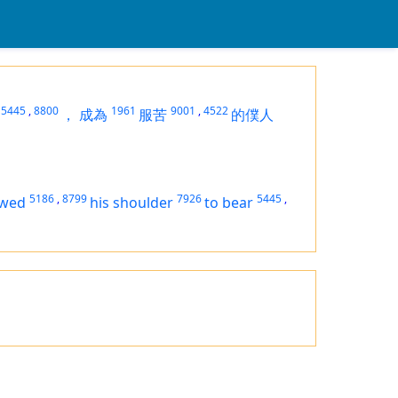
5445
,
8800
1961
9001
,
4522
，
成為
服苦
的僕人
5186
,
8799
7926
5445
,
owed
his shoulder
to bear