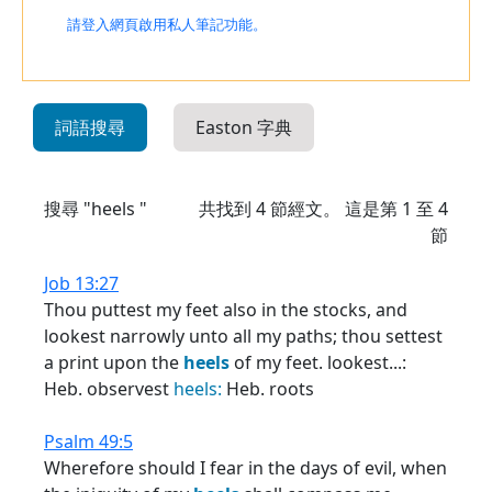
請登入網頁啟用私人筆記功能。
詞語搜尋
Easton 字典
搜尋 "heels "
共找到
4
節經文。 這是第 1 至 4
節
Job 13:27
Thou puttest my feet also in the stocks, and
lookest narrowly unto all my paths; thou settest
a print upon the
heels
of my feet. lookest...:
Heb. observest
heels:
Heb. roots
Psalm 49:5
Wherefore should I fear in the days of evil, when