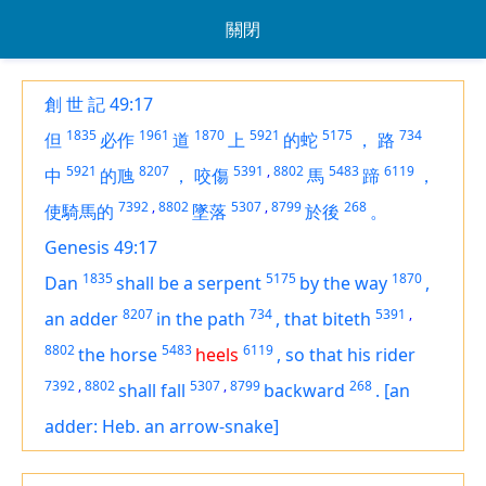
關閉
創 世 記 49:17
1835
1961
1870
5921
5175
734
但
必作
道
上
的蛇
，
路
5921
8207
5391
,
8802
5483
6119
中
的虺
，
咬傷
馬
蹄
，
7392
,
8802
5307
,
8799
268
使騎馬的
墜落
於後
。
Genesis 49:17
1835
5175
1870
Dan
shall be a serpent
by the way
,
8207
734
5391
,
an adder
in the path
,
that biteth
8802
5483
6119
the horse
heels
,
so that his rider
7392
,
8802
5307
,
8799
268
shall fall
backward
.
[an
adder: Heb. an arrow-snake]