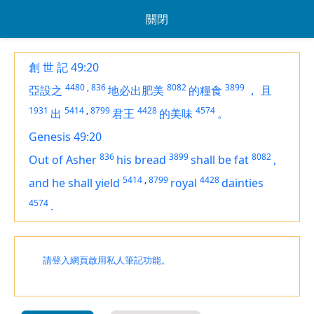
關閉
創 世 記 49:20
4480
,
836
8082
3899
亞設之
地必出肥美
的糧食
，
且
1931
5414
,
8799
4428
4574
出
君王
的美味
。
Genesis 49:20
836
3899
8082
Out of Asher
his bread
shall be
fat
,
5414
,
8799
4428
and he shall yield
royal
dainties
4574
.
請登入網頁啟用私人筆記功能。