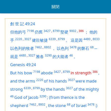
關閉
創 世 記 49:24
7198
3427
,
8799
9002
,
386
但他的弓
仍舊
堅硬
；
他的
2220
,
3027
6339
,
8799
4480
,
8033
手
健壯敏捷
。
這是因
7462
,
8802
3478
68
以色列的牧者
，
以色列
的磐石
─
4480
,
3027
3290
46
就是
雅各
的大能者
。
Genesis 49:24
7198
3427
,
8799
386
But his bow
abode
in strength
,
2220
3027
and the arms
of his hands
were made
6339
,
8799
3027
strong
by the hands
of the mighty
46
3290
God
of Jacob
;
(from thence
is
the
7462
,
8802
68
3478
shepherd
,
the stone
of Israel
:)