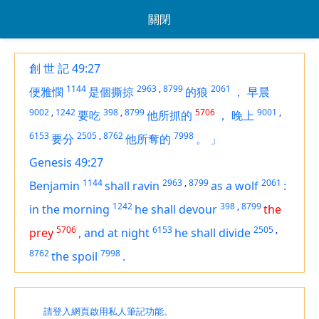
關閉
創 世 記 49:27
1144
2963
,
8799
2061
便雅憫
是個撕掠
的狼
，
早晨
9002
,
1242
398
,
8799
5706
9001
,
要吃
他所抓的
，
晚上
6153
2505
,
8762
7998
要分
他所奪的
。
」
Genesis 49:27
1144
2963
,
8799
2061
Benjamin
shall ravin
as
a wolf
:
1242
398
,
8799
in the morning
he shall devour
the
5706
6153
2505
,
prey
,
and at night
he shall divide
8762
7998
the spoil
.
請登入網頁啟用私人筆記功能。