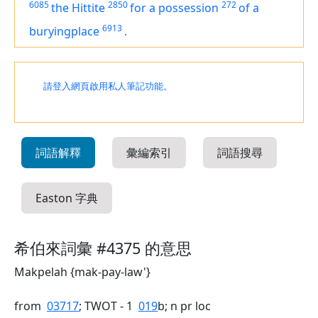
6085
2850
272
the Hittite
for a possession
of a
6913
buryingplace
.
請登入網頁啟用私人筆記功能。
詞語解釋
彙編索引
詞語搜尋
Easton 字典
希伯來詞彙 #4375 的意思
Makpelah {mak-pay-law'}
from
03717
; TWOT - 1
019
b; n pr loc