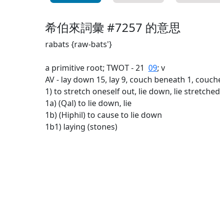
希伯來詞彙 #7257 的意思
rabats {raw-bats'}
a primitive root; TWOT - 21
09
; v
AV - lay down 15, lay 9, couch beneath 1, couche
1) to stretch oneself out, lie down, lie stretche
1a) (Qal) to lie down, lie
1b) (Hiphil) to cause to lie down
1b1) laying (stones)