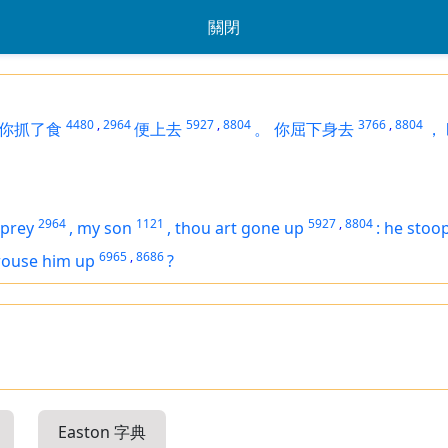
關閉
4480
,
2964
5927
,
8804
3766
,
8804
你抓了食
便上去
。
你屈下身去
，
2964
1121
5927
,
8804
 prey
,
my son
,
thou art gone up
:
he stoo
6965
,
8686
rouse him up
?
Easton 字典