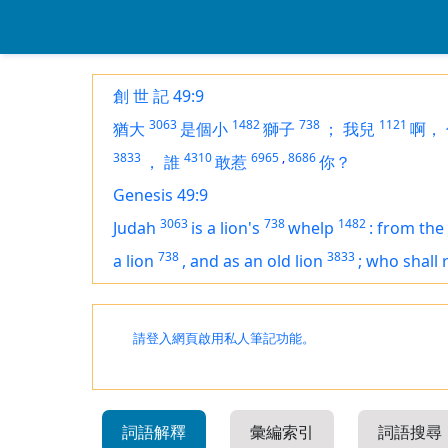
創 世 記 49:9
3063
1482
738
1121
猶大
是個小
獅子
；
我兒
啊，
3833
4310
6965
,
8686
，
誰
敢惹
你？
Genesis 49:9
3063
738
1482
Judah
is
a lion's
whelp
:
from the
738
3833
a lion
,
and as an old lion
;
who shall 
請登入網頁啟用私人筆記功能。
詞語解釋
彙編索引
詞語搜尋