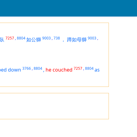
7257
,
8804
9003
,
738
9003
,
臥
如公獅
，
蹲如母獅
3766
,
8804
7257
,
8804
ped down
,
he couched
as