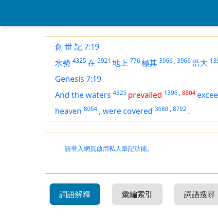
創 世 記 7:19
4325
5921
776
3966
,
3966
13
水勢
在
地上
極其
浩大
Genesis 7:19
4325
1396
,
8804
And the waters
prevailed
excee
8064
3680
,
8792
heaven
,
were covered
.
請登入網頁啟用私人筆記功能。
詞語解釋
彙編索引
詞語搜尋