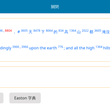
關閉
96
,
8804
3605
8478
8064
834
1364
2022
3605
，
#
天
下
的
高
山
都
淹沒
3966
,
3966
776
1364
dingly
upon the earth
;
and all the high
hill
Easton 字典