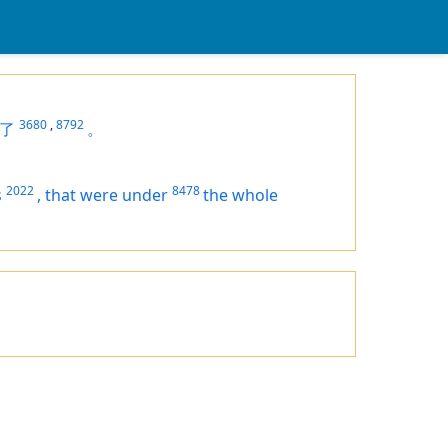
3680
,
8792
了
。
2022
8478
s
,
that
were
under
the whole