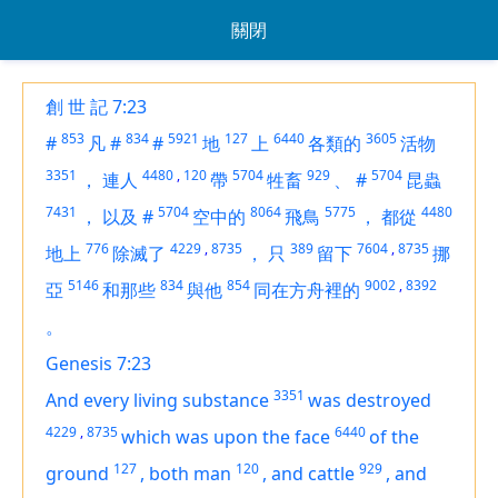
關閉
創 世 記 7:23
853
834
5921
127
6440
3605
#
凡
#
#
地
上
各類的
活物
3351
4480
,
120
5704
929
5704
，
連人
帶
牲畜
、
#
昆蟲
7431
5704
8064
5775
4480
，
以及
#
空中的
飛鳥
，
都從
776
4229
,
8735
389
7604
,
8735
地上
除滅了
，
只
留下
挪
5146
834
854
9002
,
8392
亞
和那些
與他
同在方舟裡的
。
Genesis 7:23
3351
And every living substance
was destroyed
4229
,
8735
6440
which was upon the face
of the
127
120
929
ground
,
both man
,
and cattle
,
and