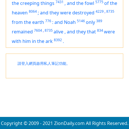
7431
5775
the creeping things
,
and the fowl
of the
8064
4229
,
8735
heaven
;
and they were destroyed
776
5146
389
from the earth
:
and Noah
only
7604
,
8735
834
remained
alive
,
and they that
were
8392
with him in the ark
.
請登入網頁啟用私人筆記功能。
Copyright © 2009 - 2021 ZionDaily.com All Rights Reserved.