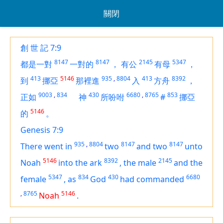
關閉
創 世 記 7:9
8147
8147
2145
5347
都是一對
一對的
，
有公
有母
，
413
5146
935
,
8804
413
8392
到
挪亞
那裡進
入
方舟
，
9003
,
834
430
6680
,
8765
853
正如
神
所吩咐
#
挪亞
5146
的
。
Genesis 7:9
935
,
8804
8147
8147
There went in
two
and two
unto
5146
8392
2145
Noah
into the ark
,
the male
and the
5347
834
430
6680
female
,
as
God
had commanded
,
8765
5146
Noah
.