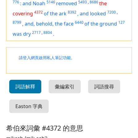
776
5146
5493
,
8686
:
and Noah
removed
the
4372
8392
7200
,
covering
of the ark
,
and looked
8799
6440
127
,
and, behold, the face
of the ground
2717
,
8804
was dry
.
請登入網頁啟用私人筆記功能。
詞語解釋
彙編索引
詞語搜尋
Easton 字典
希伯來詞彙 #4372 的意思