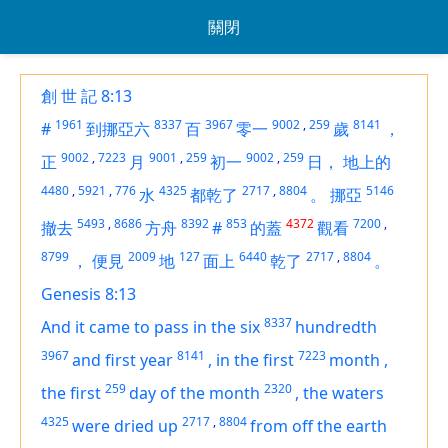
關閉
創 世 記 8:13
1961
8337
3967
9002
,
259
8141
#
到挪亞六
百
零一
歲
，
9002
,
7223
9001
,
259
9002
,
259
正
月
初一
日，
地上的
4480
,
5921
,
776
4325
2717
,
8804
5146
水
都乾了
。
挪亞
5493
,
8686
8392
853
4372
7200
,
撤去
方舟
#
的蓋
觀看
8799
2009
127
6440
2717
,
8804
，
便見
地
面上
乾了
。
Genesis 8:13
8337
And it came to pass in the six
hundredth
3967
8141
7223
and first year
,
in the first
month
,
259
2320
the first
day
of the month
,
the waters
4325
2717
,
8804
were dried up
from off the earth