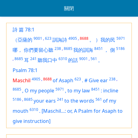
關閉
詩 篇 78:1
9001
,
623
4905
,
8688
5971
（亞薩的
訓誨詩
。
）我的民
238
,
8685
8451
5186
哪，
你們要留心聽
我的訓誨
，
側
,
8685
241
6310
9001
,
561
耳
聽我口中
的話
。
Psalm 78:1
4905
,
8688
623
238
,
Maschil
of Asaph
.
#
Give ear
8685
5971
8451
,
O my people
,
to
my law
:
incline
5186
,
8685
241
561
your ears
to the words
of my
6310
mouth
.
[Maschil...: or, A Psalm for Asaph to
give instruction]