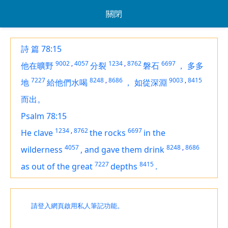
關閉
詩 篇 78:15
9002
,
4057
1234
,
8762
6697
他在曠野
分裂
磐石
，
多多
7227
8248
,
8686
9003
,
8415
地
給他們水喝
，
如從深淵
而出。
Psalm 78:15
1234
,
8762
6697
He clave
the rocks
in the
4057
8248
,
8686
wilderness
,
and gave
them
drink
7227
8415
as
out of
the great
depths
.
請登入網頁啟用私人筆記功能。