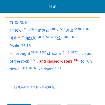
關閉
詩 篇 78:16
3318
,
8686
4480
,
5553
5140
,
8802
他使水
從磐石
湧出
，
4325
9003
,
5104
3381
,
8686
叫水
如江河
下流
。
Psalm 78:16
3318
,
8686
5140
,
8802
He brought
streams
also out
5553
4325
of the rock
,
and caused waters
to run
3381
,
8686
5104
down
like rivers
.
請登入網頁啟用私人筆記功能。