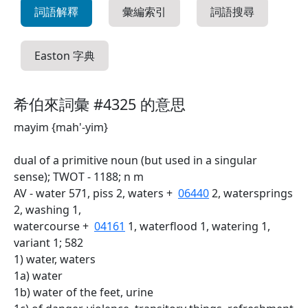
詞語解釋
彙編索引
詞語搜尋
Easton 字典
希伯來詞彙 #4325 的意思
mayim {mah'-yim}
dual of a primitive noun (but used in a singular
sense); TWOT - 1188; n m
AV - water 571, piss 2, waters +
06440
2, watersprings
2, washing 1,
watercourse +
04161
1, waterflood 1, watering 1,
variant 1; 582
1) water, waters
1a) water
1b) water of the feet, urine