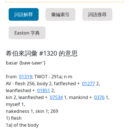
詞語解釋
彙編索引
詞語搜尋
Easton 字典
希伯來詞彙 #1320 的意思
basar {baw-sawr'}
from
01319
; TWOT - 291a; n m
AV - flesh 256, body 2, fatfleshed +
01277
2,
leanfleshed +
01851
2,
kin 2, leanfleshed +
07534
1, mankind +
0376
1,
myself 1,
nakedness 1, skin 1; 269
1) flesh
1a) of the body