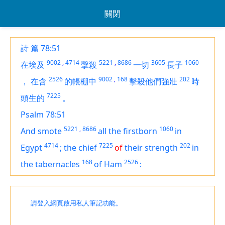
關閉
詩 篇 78:51
9002
,
4714
5221
,
8686
3605
1060
在埃及
擊殺
一切
長子
2526
9002
,
168
202
，
在含
的帳棚中
擊殺他們強壯
時
7225
頭生的
。
Psalm 78:51
5221
,
8686
1060
And smote
all the firstborn
in
4714
7225
202
Egypt
;
the chief
of
their
strength
in
168
2526
the tabernacles
of Ham
:
請登入網頁啟用私人筆記功能。