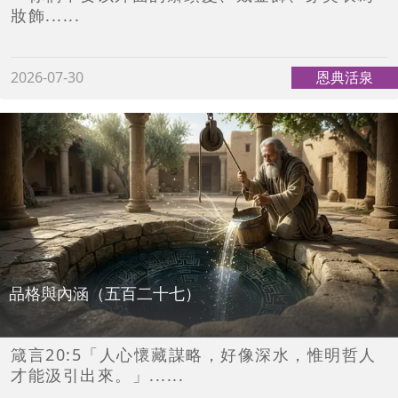
妝飾......
2026-07-30
恩典活泉
品格與內涵（五百二十七）
箴言20:5「人心懷藏謀略，好像深水，惟明哲人
才能汲引出來。」......