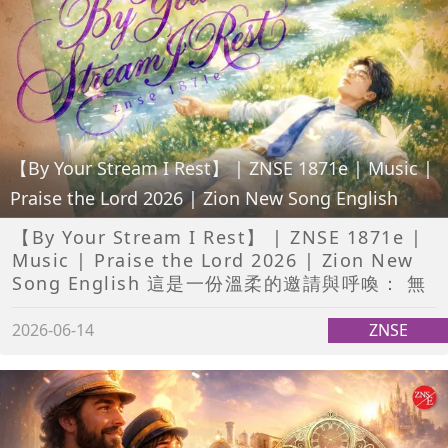
【By Your Stream I Rest】 | ZNSE 1871e | Music |
Praise the Lord 2026 | Zion New Song English
【By Your Stream I Rest】 | ZNSE 1871e |
Music | Praise the Lord 2026 | Zion New
Song English 這是一份溫柔的邀請與呼喚： 無
2026-06-14
ZNSE