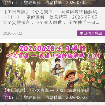
（11）》｜聖經圖解｜信息精華｜2026-07-05
https://www.ziondaily.com/25611
——————————————————————
【主日導讀】《心之寶庫 — 天國比喻終極解碼
✨✨🔎這裡也能找到我🔍✨✨ 【Deepro 網
（11）》｜聖經圖解｜信息精華｜2026-07-05
站】
大至災難預言，小至個人離世， 全在神「一日不
http://www.deepro.com.hk/index.php#
偏差」的掌管之中， 為要顯明錫安就是神所揀
【Deepro Facebook】
選， 能為世界提供答案的新婦教會！ 從香港大地
2026-07-22
主日信息導讀
https://www.facebook.com/Deep-
震的儆醒預言、 預表約書亞世代進入迦南的活
Production-1631865760419980 【Deepro
劇， 到《Father's Love》揭示的終極使命， 我
Instagram】
們正應驗預言，成為醫治萬國的醫療船！ 齊來重
https://www.instagram.com/deepro.4794
溫信息， 緊貼神的時代步伐， 時刻儆醒，迎接我
#Deepro #跟進行列導讀 #聖經漫畫 #聖經動畫
們的終極命定！ #聖經圖解 #信息精華 #聖經漫
#精華短片
畫 #聖經卡通片粵語
——————————————————————
🔉每星期準時上載新影片🎬 🤗一齊輕鬆學習聖
經真理📖 現在就訂閱我吧！✋✨ 👉👉
https://www.youtube.com/c/DeepProductio
【主日導讀】《心之寶庫 — 天國比喻終極解碼
——————————————————————
（10）》｜聖經圖解｜信息精華｜2026-06-28
💾《心之寶庫 — 天國比喻終極解碼（11）》 完
整信息下載連結💾