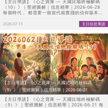
【主日導讀】《心之寶庫 — 天國比喻終極解碼
https://www.ziondaily.com/25610
（10）》｜聖經圖解｜信息精華｜2026-06-28
——————————————————————
每個時代， 都需要一個當代能實踐的信仰版本。
✨✨🔎這裡也能找到我🔍✨✨ 【Deepro 網
受膏者，正是神為世人預備的時代典範， 將經文
站】
轉化為當代可以理解、跟隨和活出的生命道路；
2026-07-13
主日信息導讀
http://www.deepro.com.hk/index.php#
讓人能跟上今日仍然活着、帶領時代的神。 麻麻
【Deepro Facebook】
牧師以一生的經歷， 活出屬於今時今日的信仰版
https://www.facebook.com/Deep-
本—— 以神的品格， 將現實煉成美麗回憶， 打
Production-1631865760419980 【Deepro
造出神喜悅的心之寶庫。 齊來重溫信息， 在神的
Instagram】
時代季節中迅速回應， 效法受膏者將信仰現代
https://www.instagram.com/deepro.4794
化！ #聖經圖解 #信息精華 #聖經漫畫 #聖經卡
#Deepro #跟進行列導讀 #聖經漫畫 #聖經動畫
通片粵語
#精華短片
——————————————————————
🔉每星期準時上載新影片🎬 🤗一齊輕鬆學習聖
經真理📖 現在就訂閱我吧！✋✨ 👉👉
【主日導讀】《心之寶庫 — 天國比喻終極解碼
https://www.youtube.com/c/DeepProductio
（9）》｜聖經圖解｜信息精華｜2026-06-21
——————————————————————
💾《心之寶庫 — 天國比喻終極解碼（10）》 完
【主日導讀】《心之寶庫 — 天國比喻終極解碼
整信息下載連結💾
（9）》｜聖經圖解｜信息精華｜2026-06-21 每
https://www.ziondaily.com/25590