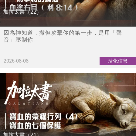
加拉太書（22）
因為神知道，撒但攻擊你的第一步，是用「聲
音」壓制你。
2026-08-08
活化信息
加拉太書（21）