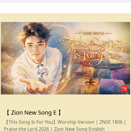
【
Zion New Song E
】
【This Song Is For You】Worship Version | ZNSE 1806 |
Praise the Lord 2026 | Zion New Song English