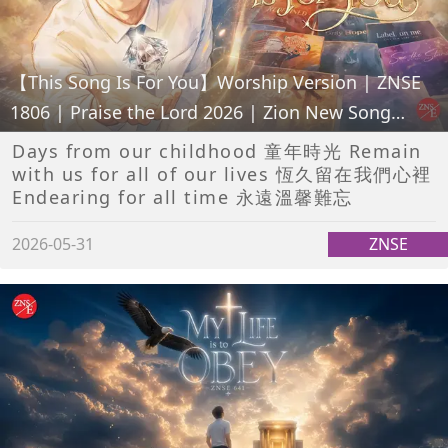
【This Song Is For You】Worship Version | ZNSE
1806 | Praise the Lord 2026 | Zion New Song
English
Days from our childhood 童年時光 Remain
with us for all of our lives 恆久留在我們心裡
Endearing for all time 永遠溫馨難忘
2026-05-31
ZNSE