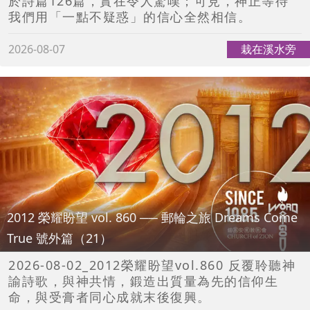
於詩篇126篇，實在令人驚嘆；可見，神正等待
我們用「一點不疑惑」的信心全然相信。
2026-08-07
栽在溪水旁
2012 榮耀盼望 vol. 860 ── 郵輪之旅 Dreams Come
True 號外篇（21）
2026-08-02_2012榮耀盼望vol.860 反覆聆聽神
諭詩歌，與神共情，鍛造出質量為先的信仰生
命，與受膏者同心成就末後復興。