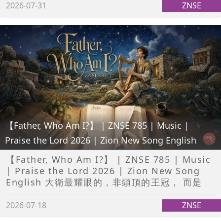
2026-07-31
ZNSE
【Father, Who Am I?】 | ZNSE 785 | Music |
Praise the Lord 2026 | Zion New Song English
【Father, Who Am I?】 | ZNSE 785 | Music
| Praise the Lord 2026 | Zion New Song
English 大衛最耀眼的，非頭頂的王冠， 而是
2026-07-18
ZNSE