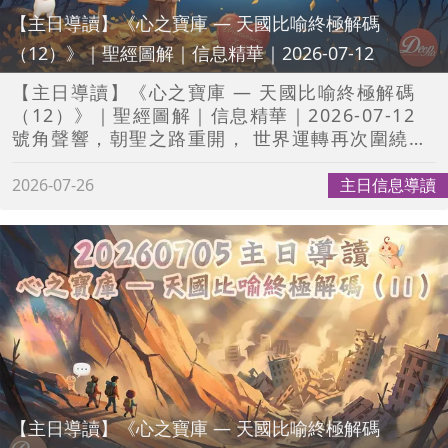
https://www.youtube.com/c/DeepProductio
【主日導讀】《心之寶庫 — 天國比喻終極解碼
——————————————————————
（12）》｜聖經圖解｜信息精華｜2026-07-12
💾《心之寶庫 — 天國比喻終極解碼（13）》 完
整信息下載連結💾
【主日導讀】《心之寶庫 — 天國比喻終極解碼
https://www.ziondaily.com/25623
（12）》｜聖經圖解｜信息精華｜2026-07-12
——————————————————————
號角聲響，朝聖之路重開， 世界運轉再次圍繞錫
✨✨🔎這裡也能找到我🔍✨✨ 【Deepro 網
安而發生！ 約書亞世代接棒，藉著 e-song 詩
站】
歌， 將歷史化作美好回憶，讓信心不斷倍增； 以
2026-07-26
主日信息導讀
http://www.deepro.com.hk/index.php#
忠實複述成為世人連繫受膏者的橋樑！ 齊來重溫
【Deepro Facebook】
震撼信息， 緊貼神的時代步伐， 一同完成末後吹
https://www.facebook.com/Deep-
角者的榮耀使命！ #聖經圖解 #信息精華 #聖經
Production-1631865760419980 【Deepro
漫畫 #聖經卡通片粵語
Instagram】
——————————————————————
https://www.instagram.com/deepro.4794
🔉每星期準時上載新影片🎬 🤗一齊輕鬆學習聖
#Deepro #跟進行列導讀 #聖經漫畫 #聖經動畫
經真理📖 現在就訂閱我吧！✋✨ 👉👉
#精華短片
https://www.youtube.com/c/DeepProductio
——————————————————————
💾《心之寶庫 — 天國比喻終極解碼（12）》 完
【主日導讀】《心之寶庫 — 天國比喻終極解碼
整信息下載連結💾