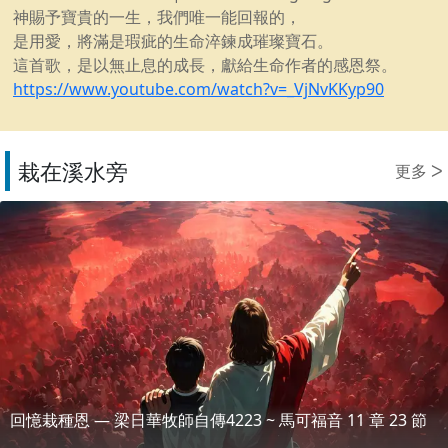
神賜予寶貴的一生，我們唯一能回報的，
是用愛，將滿是瑕疵的生命淬鍊成璀璨寶石。
這首歌，是以無止息的成長，獻給生命作者的感恩祭。
https://www.youtube.com/watch?v=_VjNvKKyp90
栽在溪水旁
更多 ᐳ
回憶栽種恩 — 梁日華牧師自傳4223 ~ 馬可福音 11 章 23 節