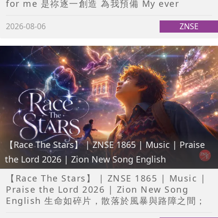
for me 是祢逐一創造 為我預備 My ever
2026-08-06
ZNSE
【Race The Stars】 | ZNSE 1865 | Music | Praise
the Lord 2026 | Zion New Song English
【Race The Stars】 | ZNSE 1865 | Music |
Praise the Lord 2026 | Zion New Song
English 生命如碎片，散落於風暴與路障之間；