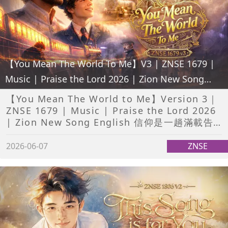
【You Mean The World To Me】V3 | ZNSE 1679 |
Music | Praise the Lord 2026 | Zion New Song
English
【You Mean The World to Me】Version 3｜
ZNSE 1679 | Music | Praise the Lord 2026
| Zion New Song English 信仰是一趟滿載告
別與呼
2026-06-07
ZNSE