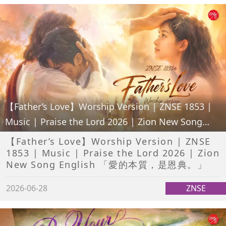
【Father’s Love】Worship Version | ZNSE 1853 |
Music | Praise the Lord 2026 | Zion New Song
English
【Father’s Love】Worship Version | ZNSE
1853 | Music | Praise the Lord 2026 | Zion
New Song English 「愛的本質，是恩典。」
2026-06-28
ZNSE