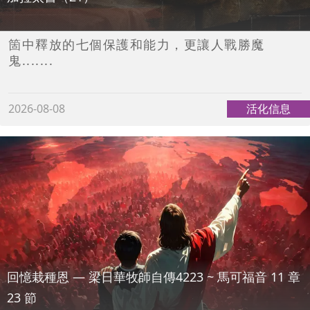
箇中釋放的七個保護和能力，更讓人戰勝魔
鬼.......
2026-08-08
活化信息
回憶栽種恩 — 梁日華牧師自傳4223 ~ 馬可福音 11 章
23 節