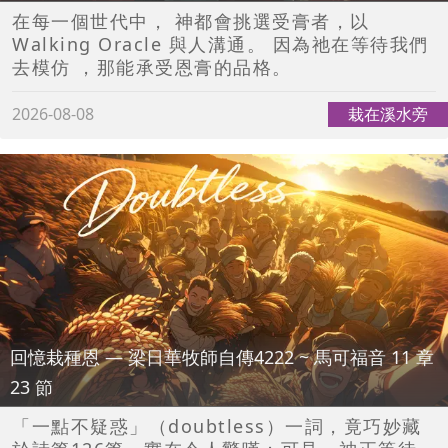
在每一個世代中， 神都會挑選受膏者，以
Walking Oracle 與人溝通。 因為祂在等待我們
去模仿 ，那能承受恩膏的品格。
2026-08-08
栽在溪水旁
回憶栽種恩 — 梁日華牧師自傳4222 ~ 馬可福音 11 章
23 節
「一點不疑惑」（doubtless）一詞，竟巧妙藏