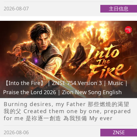
2026-08-07
主日信息
【Into the Fire】 | ZNSE 754 Version 3 | Music |
Praise the Lord 2026 | Zion New Song English
Burning desires, my Father 那些燃燒的渴望
我的父 Created them one by one, prepared
for me 是祢逐一創造 為我預備 My ever
2026-08-06
ZNSE