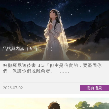
品格與內涵（五百二十四）
帖撒羅尼迦後書 3:3「但主是信實的，要堅固你
們，保護你們脫離惡者。」......
2026-07-02
恩典活泉