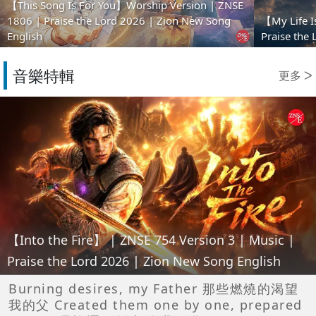
【This Song Is For You】Worship Version | ZNSE 
1806 | Praise the Lord 2026 | Zion New Song 
【My Life I
English
Praise the
音樂特輯
更多 ᐳ
【Into the Fire】 | ZNSE 754 Version 3 | Music |
Praise the Lord 2026 | Zion New Song English
Burning desires, my Father 那些燃燒的渴望
我的父 Created them one by one, prepared