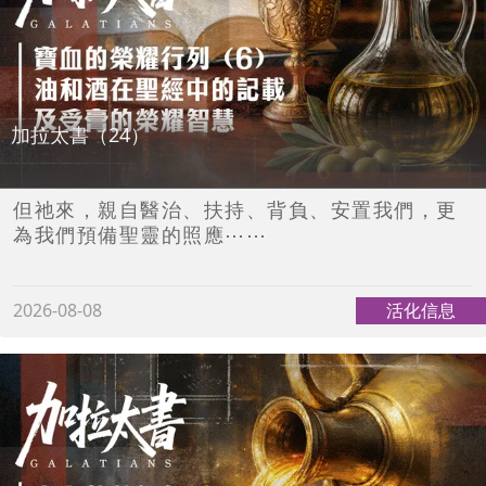
加拉太書（24）
但祂來，親自醫治、扶持、背負、安置我們，更
為我們預備聖靈的照應⋯⋯
2026-08-08
活化信息