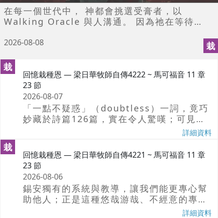
在每一個世代中， 神都會挑選受膏者，以
Walking Oracle 與人溝通。 因為祂在等待我
們去模仿 ，那能承受恩膏的品格。
2026-08-08
栽
栽
回憶栽種恩 — 梁日華牧師自傳4222 ~ 馬可福音 11 章
23 節
2026-08-07
「一點不疑惑」（doubtless）一詞，竟巧
妙藏於詩篇126篇，實在令人驚嘆；可見，
神正等待我們用「一點不疑惑」的信心全然
詳細資料
相信。
栽
回憶栽種恩 — 梁日華牧師自傳4221 ~ 馬可福音 11 章
23 節
2026-08-06
錫安獨有的系統與教導，讓我們能更專心幫
助他人；正是這種悠哉游哉、不經意的專
注，反而誕生出最多神蹟和預言。
詳細資料