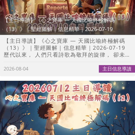
【主日導讀】《心之寶庫 — 天國比喻終極解碼
（13）》｜聖經圖解｜信息精華｜2026-07-19
【主日導讀】《心之寶庫 — 天國比喻終極解碼
（13）》｜聖經圖解｜信息精華｜2026-07-19
歷代以來， 人們只看詩歌為敬拜的旋律， 卻未曾
看見，神以此頒佈時代神諭。 來到豐收之期， 詩
歌不再只是普通的預言， 而是印證受膏者信仰的
2026-08-04
主日信息導讀
Walking Oracle—— 是神親自同在，釋放日常
光恩膏的關鍵樞紐！ 新婦教會， 以讚美建立大衛
會幕， 一點不疑惑，見證四十年撒種的百倍收
成。 現在齊來重溫信息， 藉詩歌天天開口讚美，
迎接超乎想像的豐收復興！ #聖經圖解 #信息精
華 #聖經漫畫 #聖經卡通片粵語
——————————————————————
🔉每星期準時上載新影片🎬 🤗一齊輕鬆學習聖
經真理📖 現在就訂閱我吧！✋✨ 👉👉