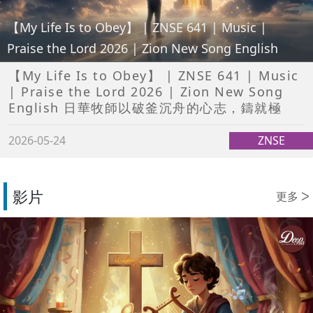
【My Life Is to Obey】 | ZNSE 641 | Music |
Praise the Lord 2026 | Zion New Song English
【My Life Is to Obey】 | ZNSE 641 | Music
| Praise the Lord 2026 | Zion New Song
English 日華牧師以破釜沉舟的心志，鑄就極
2026-05-24
ZNSE
影片
更多 ᐳ