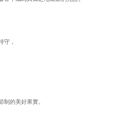
持守，
節制的美好果實。