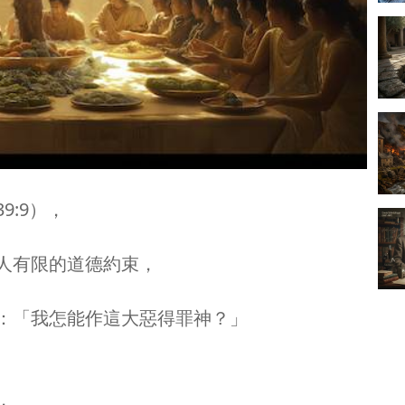
:9），
人有限的道德約束，
：「我怎能作這大惡得罪神？」
，