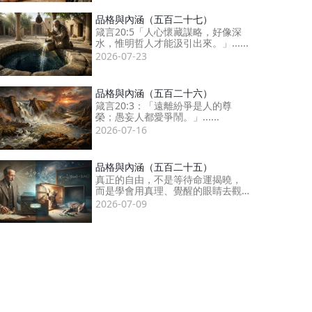
品格與內涵（五百二十七）
箴言20:5「人心懷藏謀略，好像深
水，惟明哲人才能汲引出來。」......
2026-07-23
品格與內涵（五百二十六）
箴言20:3：「遠離紛爭是人的尊
榮；愚妄人都愛爭鬧。」......
2026-07-16
品格與內涵（五百二十五）
真正的自由，不是等待命運揭曉，
而是學會用真理、覺醒的眼睛去觀
察......
2026-07-09