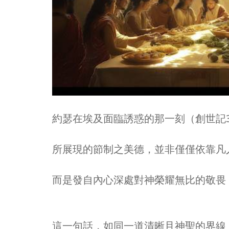
約瑟在埃及面臨誘惑的那一刻（創世記39
所展現的節制之美德，並非僅僅依靠凡
而是發自內心深處對神榮耀無比的敬畏
這一句話，如同一道清晰且神聖的界線