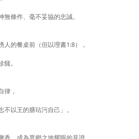
神無條件、毫不妥協的忠誠。
人的餐桌前（但以理書1:8），
珍饈。
自律，
志不以王的膳玷污自己」。
馨香，成為異鄉之地耀眼的見證。