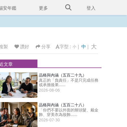
錫安年鑑
更多
登入
大
複製
讚好
分享
字型 :
|
中
|
小
近文章
品格與內涵（五百二十九）
真正的「負責任」不是只完成任務
或承擔後果......
2026-08-06
品格與內涵（五百二十八）
「你們不要以外面的辮頭髮、戴金
飾、穿美衣為妝飾......
2026-07-30