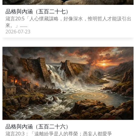
品格與內涵（五百二十七）
箴言20:5「人心懷藏謀略，好像深水，惟明哲人才能汲引出
來。」......
2026-07-23
品格與內涵（五百二十六）
箴言20:3：「遠離紛爭是人的尊榮；愚妄人都愛爭