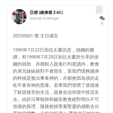
亞傑 (鍾偉傑 Z-6C)
2025-09-16 09:01pm
0
20250601 傑 主日感言
1990年7月22日加拉太書訊息，借錢的捆
綁，和1990年7月29日加拉太書所分享的借
錢的就助，亦都歸入跟進行列度讀內，教會
的弟兄姊妹絕對不會陌生，當我們債務纏身
的時候是無法事奉神的，亦都會因為債的走
咗不會有神的恩膏。若果我們習慣了借債過
了鮮甜後苦的生活，就會在信仰當中除流失
去。由於日華牧師和錫安教會絕對明白不可
借債的真理，隨後牧師受着聖靈的感動去分