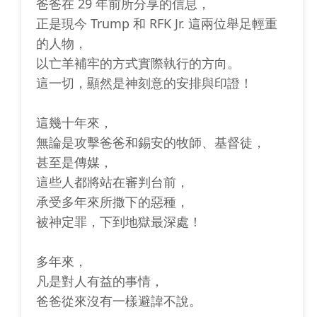
爸爸在 29 年前所分享的信息，
正是現今 Trump 和 RFK Jr. 這兩位舉足輕重
的人物，
以亡羊補牢的方式實際執行的方向。
這一切，顯然是神刻意的安排與印證！
這幾十年來，
無論是攻擊爸爸和錫安的牧師、基督徒，
甚至是傳媒，
這些人都將站在審判台前，
承受多年來所撒下的惡種，
被神定罪，下到地獄最深處！
多年來，
凡是對人有益的事情，
爸爸從來沒有一樣避諱不說。