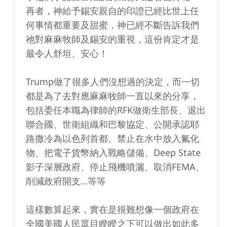
再者，神給予錫安親自的印證已經比世上任
何事情都重要及甜蜜，神已經不斷告訴我們
祂對麻麻牧師及錫安的重視，這份肯定才是
最令人舒坦、安心！
Trump做了很多人們沒想過的決定，而一切
都是為了去對應麻麻牧師一直以來的分享，
包括委任本職為律師的RFK做衛生部長、退出
聯合國、世衛組織和巴黎協定、公開承認耶
路撒冷為以色列首都、禁止在水中放入氟化
物、把電子貨幣納入戰略儲備、Deep State
影子深層政府、停止飛機噴灑、取消FEMA、
削減政府開支…等等
這樣數算起來，實在是很難想像一個政府在
全國美國人民眾目睽睽之下可以做出如此多