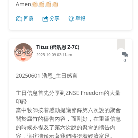
Amen👏🏻👏🏻👏🏻👏🏻
回覆
分享
舉報
Titus (鄧浩恩 Z-7C)
2025-10-09 02:11am
0
20250601 浩恩_主日感言
主日信息首先分享到ZNSE Freedom的大量
印證
當中牧師按着感動提議節錄第六次說的聚會
關於腐竹的禱告內容，而剛好，在重溫信息
的時候亦提及了第六次說的聚會的禱告內
容，這彷彿預示著我們將得着經濟富足。