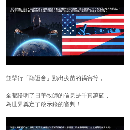
並舉行「聽證會」顯出疫苗的禍害等，
全都證明了日華牧師的信息是千真萬確，
為世界奠定了啟示錄的審判！