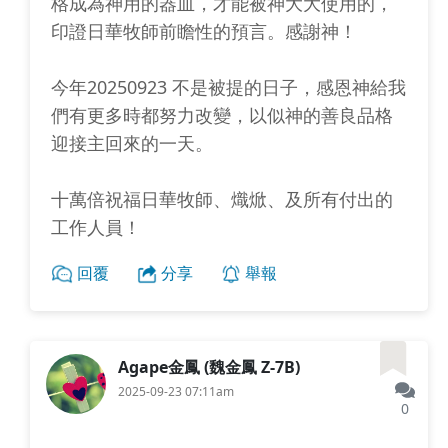
格成為神用的器皿，才能被神大大使用的，
印證日華牧師前瞻性的預言。感謝神！
今年20250923 不是被提的日子，感恩神給我
們有更多時都努力改變，以似神的善良品格
迎接主回來的一天。
十萬倍祝福日華牧師、熾焮、及所有付出的
工作人員！
回覆
分享
舉報
Agape金鳳 (魏金鳳 Z-7B)
2025-09-23 07:11am
0