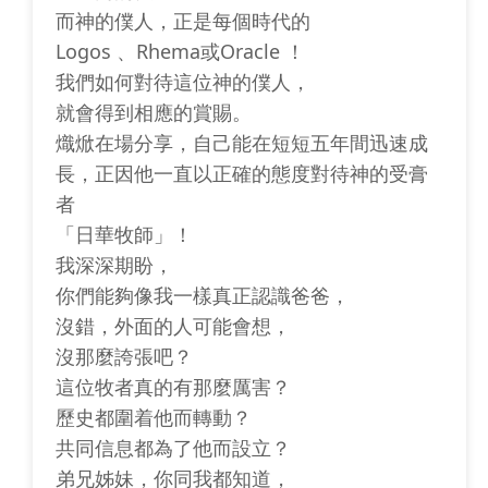
而神的僕人，正是每個時代的
Logos 、Rhema或Oracle ！
我們如何對待這位神的僕人，
就會得到相應的賞賜。
熾焮在場分享，自己能在短短五年間迅速成
長，正因他一直以正確的態度對待神的受膏
者
「日華牧師」！
我深深期盼，
你們能夠像我一樣真正認識爸爸，
沒錯，外面的人可能會想，
沒那麼誇張吧？
這位牧者真的有那麼厲害？
歷史都圍着他而轉動？
共同信息都為了他而設立？
弟兄姊妹，你同我都知道，