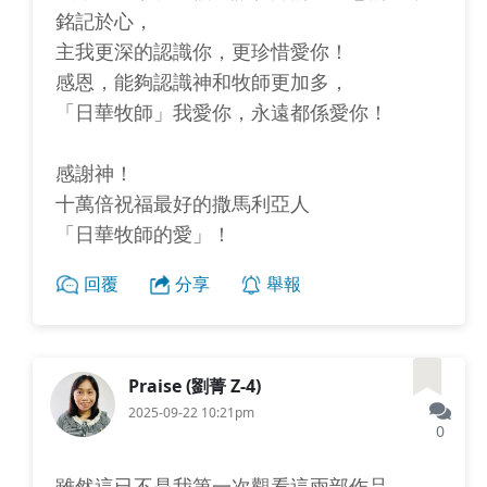
銘記於心，
主我更深的認識你，更珍惜愛你！
感恩，能夠認識神和牧師更加多，
「日華牧師」我愛你，永遠都係愛你！
感謝神！
十萬倍祝福最好的撒馬利亞人
「日華牧師的愛」！
回覆
分享
舉報
Praise (劉菁 Z-4)
2025-09-22 10:21pm
0
雖然這已不是我第一次觀看這兩部作品，