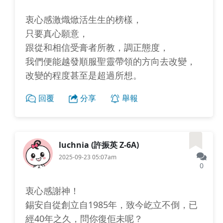
衷心感激熾焮活生生的榜樣，
只要真心願意，
跟從和相信受膏者所教，調正態度，
我們便能越發順服聖靈帶領的方向去改變，
改變的程度甚至是超過所想。
回覆
分享
舉報
luchnia (許振英 Z-6A)
2025-09-23 05:07am
0
衷心感謝神！
錫安自從創立自1985年，致今屹立不倒，已
經40年之久，問你復佢未呢？