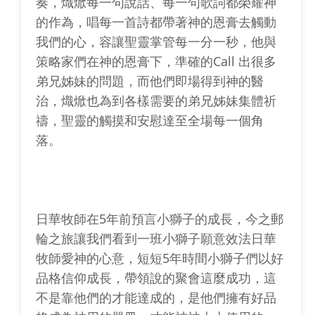
奏，熾焮每一句說話、每一句歌詞都榮耀神
的作為，唱每一首詩都帶著神的恩膏去觸動
我們的心，容讓聖靈掌管每一分一秒，他與
策略家們在神的恩膏下，準確的Call 出很多
弟兄姊妹的問題，而他們即場得到神的醫
治，熾焮也為到各樣需要的弟兄姊妹集體祈
禱，聖靈的觸摸和安慰達至全場每一個角
落。
日華牧師在5年前預言小獅子的成長，今之郵
輪之旅讓我們看到一班小獅子願意效法日華
牧師愛神的心意，短短5年時間小獅子們以好
品格信仰成長，帶領說的聚會這麼成功，這
不是靠他們的才能達成的，是他們擁有好品