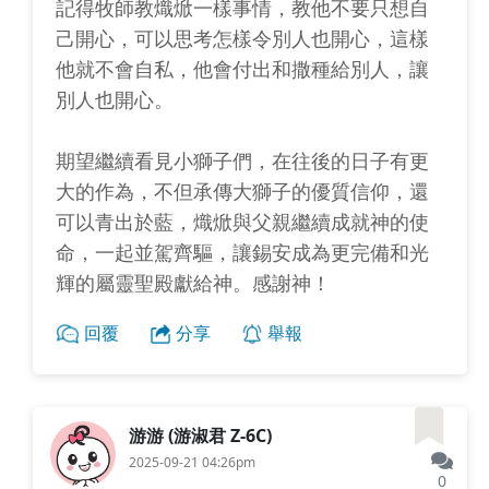
記得牧師教熾焮一樣事情，教他不要只想自
己開心，可以思考怎樣令別人也開心，這樣
他就不會自私，他會付出和撒種給別人，讓
別人也開心。
期望繼續看見小獅子們，在往後的日子有更
大的作為，不但承傳大獅子的優質信仰，還
可以青出於藍，熾焮與父親繼續成就神的使
命，一起並駕齊驅，讓錫安成為更完備和光
輝的屬靈聖殿獻給神。感謝神！
回覆
分享
舉報
游游 (游淑君 Z-6C)
2025-09-21 04:26pm
0