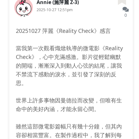
Annie (施萍麗 Z-3)
2025-10-27 12:51pm
0
20251027 萍麗《Reality Check》感言
當我第一次觀看熾焮執導的微電影《Reality
Check》，心中充滿感激。影片從輕鬆幽默
的開端，漸漸深入到動人心弦的結尾，讓我
不禁流下感動的淚水，並引發了深刻的反
思。
世界上許多事物因曼德拉而改變，但唯有生
命中的美好內涵，才能永留心間。
雖然這部微電影篇幅只有幾十分鐘，但其內
容卻相當豐富。在製作過程中，我了解到每