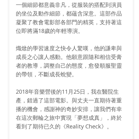
一個細節都意義非凡，從服裝的搭配到演員
的坐位及動作細節，都蘊含深意。這部作品
凝聚了教會電影部各部門的精英，支持著這
位即將滿18歲的年輕導演。
熾焮的學習速度之快令人驚嘆，他的謙卑與
成長之心讓人感動。他願意跟隨和相信受膏
者的教導，調整自己的態度，愈發順服聖靈
的帶領，不斷成長蛻變。
2018年音樂營後的11月25日，我在醫院生
產，錯過了這部電影。與丈夫一直期待著重
播的機會，感謝神的奇妙安排，讓我們有幸
在這次郵輪之旅中實現「夢想成真」，終於
看到了期待已久的《Reality Check》。