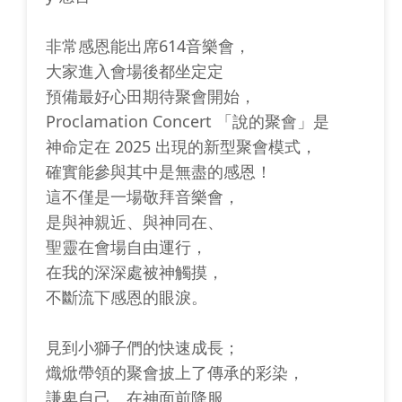
非常感恩能出席614音樂會，
大家進入會場後都坐定定
預備最好心田期待聚會開始，
Proclamation Concert 「說的聚會」是
神命定在 2025 出現的新型聚會模式，
確實能參與其中是無盡的感恩！
這不僅是一場敬拜音樂會，
是與神親近、與神同在、
聖靈在會場自由運行，
在我的深深處被神觸摸，
不斷流下感恩的眼淚。
見到小獅子們的快速成長；
熾焮帶領的聚會披上了傳承的彩染，
謙卑自己、在神面前降服、