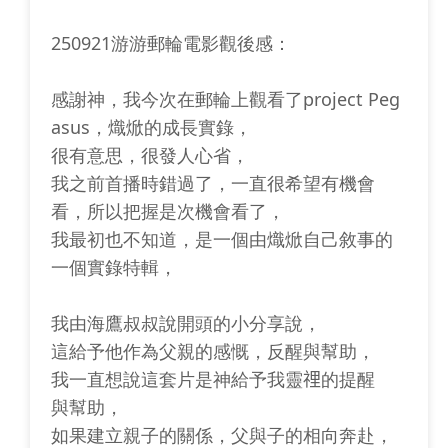
250921游游郵輪電影觀後感：
感謝神，我今次在郵輪上觀看了project Peg
asus，熾焮的成長實錄，
很有意思，很發人心省，
我之前首播時錯過了，一直很希望有機會
看，所以把握是次機會看了，
我最初也不知道，是一個由熾焮自己敘事的
一個實錄特輯，
我由海鷹叔叔說開頭的小分享說，
這給予他作為父親的感慨，反醒與幫助，
我一直想說這套片是神給予我靈𥚃的提醒
與幫助，
如果建立親子的關係，父與子的相向奔赴，