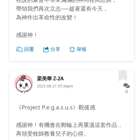
帶領我們再次立志──趁著還有今天，
為神作出革命性的改變！
感謝神！
回覆
分享
舉報
梁美華 Z-2A
2025-09-21 07:34pm
0
《Project P.e.g.a.s.u.s》觀後感
感謝神！有機會在郵輪上再重溫這套作品，
再領受牧師教養兒子的心得。