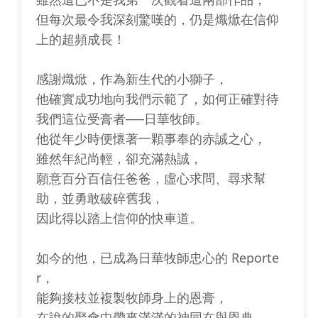
但每次最令我深刻驚嘆的，仍是熾焮在信仰
上的超頻成長！
感謝熾焮，作為新生代的小獅子，
他確實成功地向我們示範了，如何正確對待
我們這位受膏者──日華牧師。
他從年少時便懷著一顆事奉的赤誠之心，
雖然年紀尚輕，卻充滿熱誠，
願意百分百信任爸爸，虛心求問、尋求幫
助，並勇敢破碎舊我，
因此得以踏上信仰的快車道。
如今的他，已成為日華牧師忠心的 Reporte
r，
能夠接枝並複製牧師身上的恩膏，
在說的聚會中帶來滿滿的神同在與恩典，