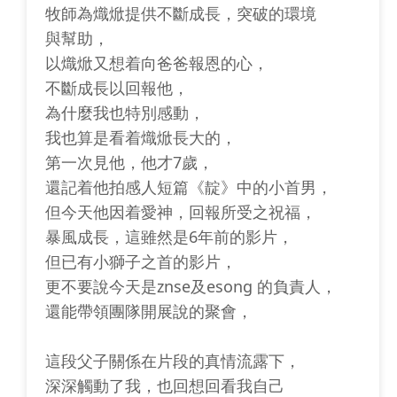
牧師為熾焮提供不斷成長，突破的環境
與幫助，
以熾焮又想着向爸爸報恩的心，
不斷成長以回報他，
為什麼我也特別感動，
我也算是看着熾焮長大的，
第一次見他，他才7歲，
還記着他拍感人短篇《靛》中的小首男，
但今天他因着愛神，回報所受之祝福，
暴風成長，這雖然是6年前的影片，
但已有小獅子之首的影片，
更不要說今天是znse及esong 的負責人，
還能帶領團隊開展說的聚會，
這段父子關係在片段的真情流露下，
深深觸動了我，也回想回看我自己