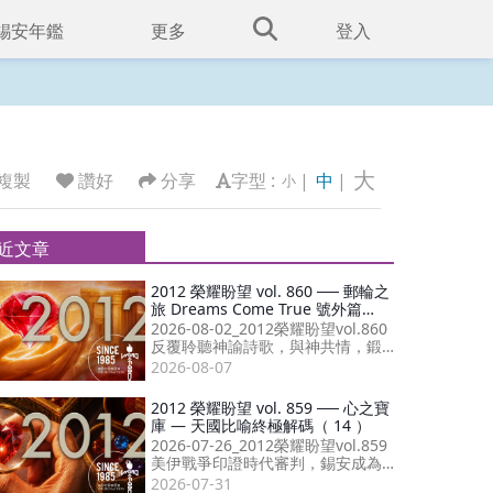
錫安年鑑
更多
登入
大
複製
讚好
分享
字型 :
|
中
|
小
近文章
2012 榮耀盼望 vol. 860 ── 郵輪之
旅 Dreams Come True 號外篇
（21）
2026-08-02_2012榮耀盼望vol.860
反覆聆聽神諭詩歌，與神共情，鍛
造出質量為先的信仰生命，與受膏
2026-08-07
者同心成就末後復興。
2012 榮耀盼望 vol. 859 ── 心之寶
庫 — 天國比喻終極解碼（ 14 ）
2026-07-26_2012榮耀盼望vol.859
美伊戰爭印證時代審判，錫安成為
災難唯一福音；敬拜讚美傳遞神同
2026-07-31