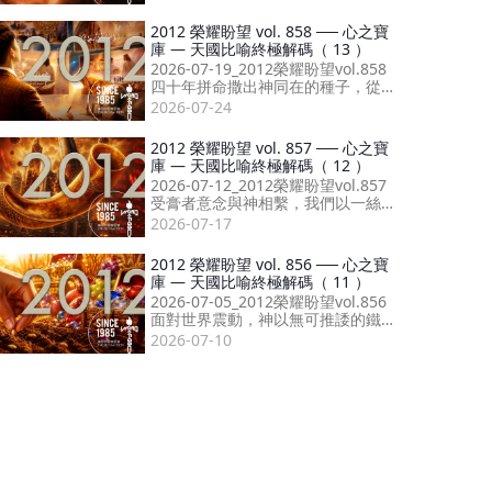
在，傳承信仰榜樣！
2012 榮耀盼望 vol. 858 ── 心之寶
庫 — 天國比喻終極解碼（ 13 ）
2026-07-19_2012榮耀盼望vol.858
四十年拼命撒出神同在的種子，從
開口讚美到屬靈收割，成就婚約最
2026-07-24
終形態。
2012 榮耀盼望 vol. 857 ── 心之寶
庫 — 天國比喻終極解碼（ 12 ）
2026-07-12_2012榮耀盼望vol.857
受膏者意念與神相繫，我們以一絲
信心起步，尊重受膏者，便能由性
2026-07-17
格至祝福得著十萬倍擴展！
2012 榮耀盼望 vol. 856 ── 心之寶
庫 — 天國比喻終極解碼（ 11 ）
2026-07-05_2012榮耀盼望vol.856
面對世界震動，神以無可推諉的鐵
證，確立錫安就是末後醫治萬國的
2026-07-10
醫療船！