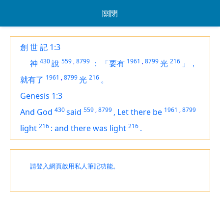
關閉
創 世 記 1:3
430
559
,
8799
1961
,
8799
216
神
說
：
「要有
光
」，
1961
,
8799
216
就有了
光
。
Genesis 1:3
430
559
,
8799
1961
,
8799
And God
said
,
Let there be
216
216
light
:
and there was light
.
請登入網頁啟用私人筆記功能。