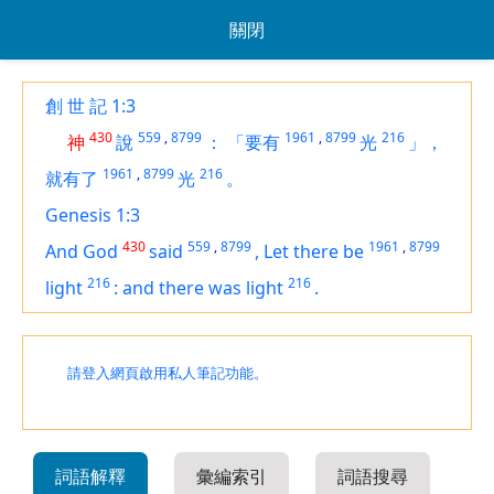
關閉
創 世 記 1:3
430
559
,
8799
1961
,
8799
216
神
說
：
「要有
光
」，
1961
,
8799
216
就有了
光
。
Genesis 1:3
430
559
,
8799
1961
,
8799
And God
said
,
Let there be
216
216
light
:
and there was light
.
請登入網頁啟用私人筆記功能。
詞語解釋
彙編索引
詞語搜尋