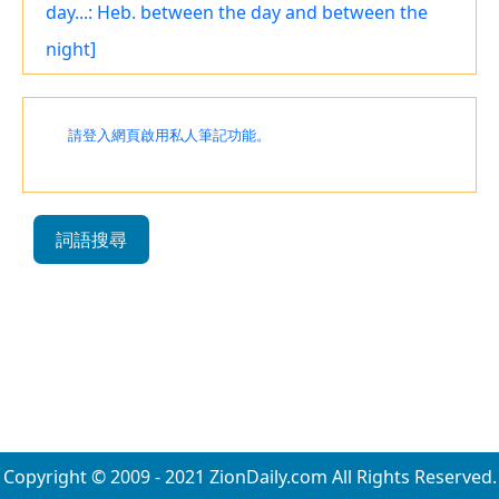
day...: Heb. between the day and between the
night]
請登入網頁啟用私人筆記功能。
詞語搜尋
Copyright © 2009 - 2021 ZionDaily.com All Rights Reserved.