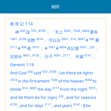
關閉
創 世 記 1:14
430
559
,
8799
9002
,
7549
,
8064
神
說
：
「天上
要有
1961
,
8799
3974
9001
,
914
,
8687
996
光體
，
可以分
#
晝
3117
996
3915
1961
8804
9001
,
226
#
夜
，
#
#
作記號
，
9001
,
4150
9001
,
3117
8141
定節令
、
日子
、
年歲
，
Genesis 1:14
430
559
,
8799
And God
said
,
Let there be lights
3974
7549
8064
in the firmament
of the heaven
to
914
,
8687
3117
3915
divide
the day
from the night
;
226
and let them be for signs
,
and for seasons
4150
3117
8141
,
and for days
,
and years
:
[the