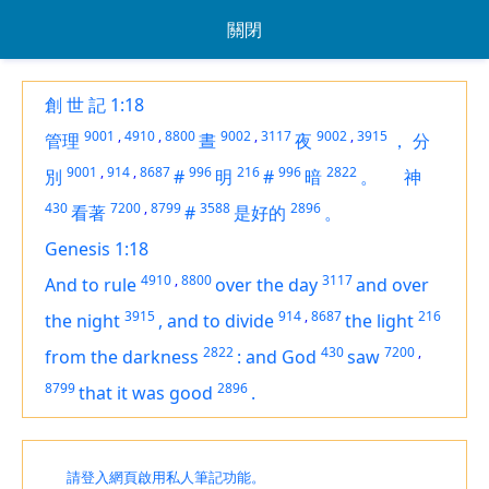
關閉
創 世 記 1:18
9001
,
4910
,
8800
9002
,
3117
9002
,
3915
管理
晝
夜
，
分
9001
,
914
,
8687
996
216
996
2822
別
#
明
#
暗
。
神
430
7200
,
8799
3588
2896
看著
#
是好的
。
Genesis 1:18
4910
,
8800
3117
And to rule
over the day
and over
3915
914
,
8687
216
the night
,
and to divide
the light
2822
430
7200
,
from the darkness
:
and God
saw
8799
2896
that
it was
good
.
請登入網頁啟用私人筆記功能。