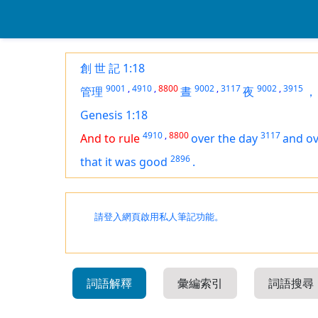
創 世 記 1:18
9001
,
4910
,
8800
9002
,
3117
9002
,
3915
管理
晝
夜
，
Genesis 1:18
4910
,
8800
3117
And to rule
over the day
and ov
2896
that
it was
good
.
請登入網頁啟用私人筆記功能。
詞語解釋
彙編索引
詞語搜尋