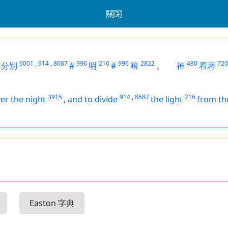
關閉
9001
,
914
,
8687
996
216
996
2822
430
720
分別
#
明
#
暗
。
神
看著
3915
914
,
8687
216
er the night
,
and to divide
the light
from th
Easton 字典