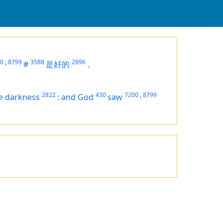
0
,
8799
3588
2896
#
是好的
。
2822
430
7200
,
8799
e darkness
:
and God
saw