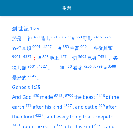
關閉
創 世 記 1:25
430
6213
,
8799
853
2416
,
776
於是
神
造出
#
野獸
，
9001
,
4327
853
929
各從其類
；
#
牲畜
，
各從其類
9001
,
4327
853
127
3605
7431
；
#
地上
一切
昆蟲
，
各
9001
,
4327
430
7200
,
8799
3588
從其類
。
神
看著
#
2896
是好的
。
Genesis 1:25
430
6213
,
8799
2416
And God
made
the beast
of the
776
4327
929
earth
after his kind
,
and cattle
after
4327
their kind
,
and every thing that creepeth
7431
127
4327
upon the earth
after his kind
:
and