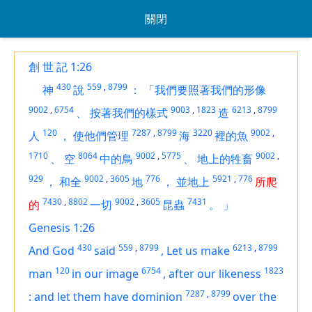
關閉
創 世 記 1:26
430
559
,
8799
神
說
：
「我們要照著我們的形像
9002
,
6754
9003
,
1823
6213
,
8799
、
按著我們的樣式
造
120
7287
,
8799
3220
9002
,
人
，
使他們管理
海
裡的魚
1710
8064
9002
,
5775
9002
,
、
空
中的鳥
、
地上的牲畜
929
9002
,
3605
776
5921
,
776
，
和全
地
，
並地上
所爬
7430
,
8802
9002
,
3605
7431
的
一切
昆蟲
。
」
Genesis 1:26
430
559
,
8799
6213
,
8799
And God
said
,
Let us make
120
6754
1823
man
in our image
,
after our likeness
7287
,
8799
:
and let them have dominion
over the