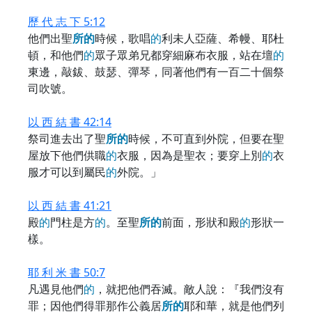
歷 代 志 下 5:12
他們出聖
所
的
時候，歌唱
的
利未人亞薩、希幔、耶杜
頓，和他們
的
眾子眾弟兄都穿細麻布衣服，站在壇
的
東邊，敲鈸、鼓瑟、彈琴，同著他們有一百二十個祭
司吹號。
以 西 結 書 42:14
祭司進去出了聖
所
的
時候，不可直到外院，但要在聖
屋放下他們供職
的
衣服，因為是聖衣；要穿上別
的
衣
服才可以到屬民
的
外院。」
以 西 結 書 41:21
殿
的
門柱是方
的
。至聖
所
的
前面，形狀和殿
的
形狀一
樣。
耶 利 米 書 50:7
凡遇見他們
的
，就把他們吞滅。敵人說：『我們沒有
罪；因他們得罪那作公義居
所
的
耶和華，就是他們列