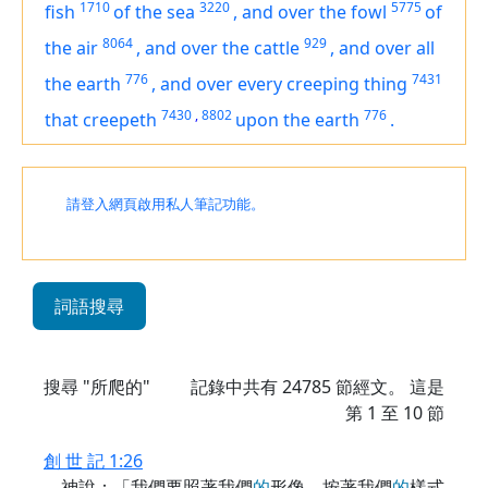
1710
3220
5775
fish
of the sea
,
and over the fowl
of
8064
929
the air
,
and over the cattle
,
and over all
776
7431
the earth
,
and over every creeping thing
7430
,
8802
776
that creepeth
upon the earth
.
請登入網頁啟用私人筆記功能。
詞語搜尋
搜尋 "所爬的"
記錄中共有
24785
節經文。 這是
第 1 至 10 節
創 世 記 1:26
神說：「我們要照著我們
的
形像、按著我們
的
樣式