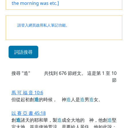
the morning was etc.]
請登入網頁啟用私人筆記功能。
詞語搜尋
搜尋 "造"
共找到
676
節經文。 這是第 1 至 10
節
馬 可 福 音 10:6
但從起初創
造
的時候， 神
造
人是
造
男
造
女。
以 賽 亞 書 45:18
創
造
諸天的耶和華，製
造
成全大地的 神，他創
造
堅
定大地，並非使地荒涼，是要給人居住。他如此說：