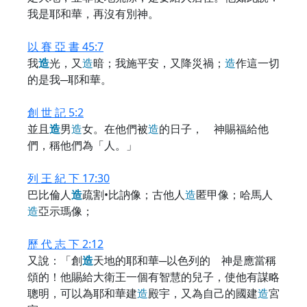
我是耶和華，再沒有別神。
以 賽 亞 書 45:7
我
造
光，又
造
暗；我施平安，又降災禍；
造
作這一切
的是我─耶和華。
創 世 記 5:2
並且
造
男
造
女。在他們被
造
的日子， 神賜福給他
們，稱他們為「人。」
列 王 紀 下 17:30
巴比倫人
造
疏割•比訥像；古他人
造
匿甲像；哈馬人
造
亞示瑪像；
歷 代 志 下 2:12
又說：「創
造
天地的耶和華─以色列的 神是應當稱
頌的！他賜給大衛王一個有智慧的兒子，使他有謀略
聰明，可以為耶和華建
造
殿宇，又為自己的國建
造
宮